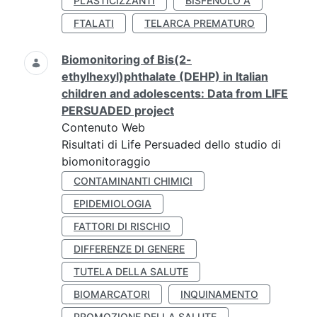
PLASTICIZZANTI
BISFENOLO A
FTALATI
TELARCA PREMATURO
Biomonitoring of Bis(2-
ethylhexyl)phthalate (DEHP) in Italian
children and adolescents: Data from LIFE
PERSUADED project
Contenuto Web
Risultati di Life Persuaded dello studio di
biomonitoraggio
CONTAMINANTI CHIMICI
EPIDEMIOLOGIA
FATTORI DI RISCHIO
DIFFERENZE DI GENERE
TUTELA DELLA SALUTE
BIOMARCATORI
INQUINAMENTO
PROMOZIONE DELLA SALUTE