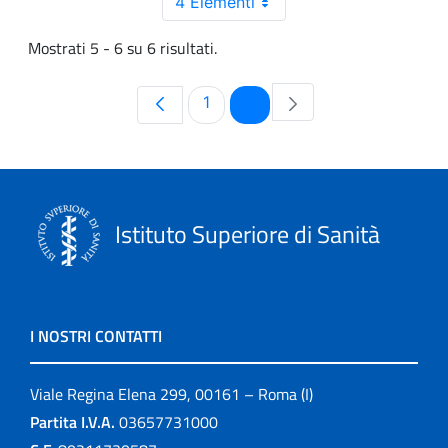
4 Elementi
Mostrati 5 - 6 su 6 risultati.
Pagina
Pagina
1
2
Istituto Superiore di Sanità
I NOSTRI CONTATTI
Viale Regina Elena 299, 00161 – Roma (I)
Partita I.V.A.
03657731000