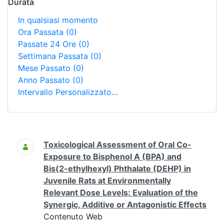
Durata
In qualsiasi momento
Ora Passata
(0)
Passate 24 Ore
(0)
Settimana Passata
(0)
Mese Passato
(0)
Anno Passato
(0)
Intervallo Personalizzato…
Ricerca
Toxicological Assessment of Oral Co-
Exposure to Bisphenol A (BPA) and
Bis(2-ethylhexyl) Phthalate (DEHP) in
Juvenile Rats at Environmentally
Relevant Dose Levels: Evaluation of the
Synergic, Additive or Antagonistic Effects
Contenuto Web