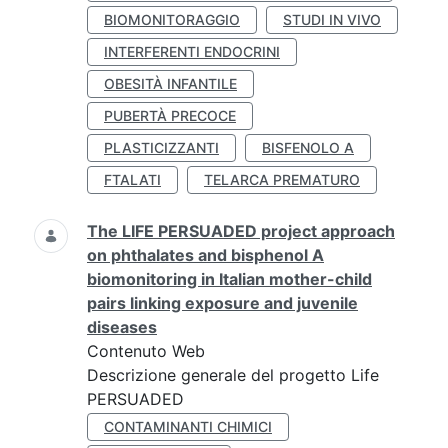
BIOMONITORAGGIO
STUDI IN VIVO
INTERFERENTI ENDOCRINI
OBESITÀ INFANTILE
PUBERTÀ PRECOCE
PLASTICIZZANTI
BISFENOLO A
FTALATI
TELARCA PREMATURO
The LIFE PERSUADED project approach
on phthalates and bisphenol A
biomonitoring in Italian mother-child
pairs linking exposure and juvenile
diseases
Contenuto Web
Descrizione generale del progetto Life
PERSUADED
CONTAMINANTI CHIMICI