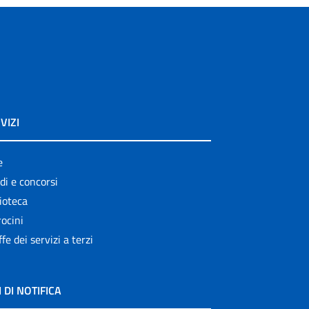
VIZI
e
di e concorsi
ioteca
ocini
ffe dei servizi a terzi
I DI NOTIFICA