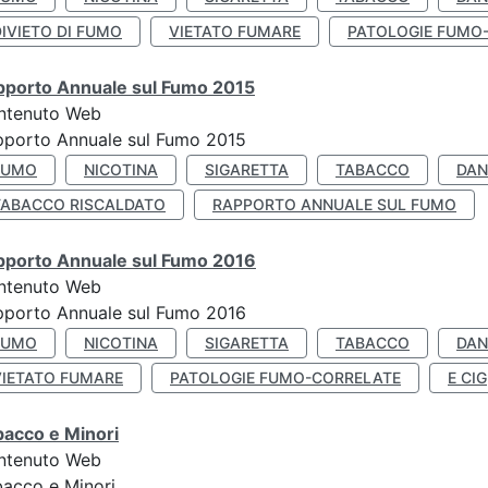
IVIETO DI FUMO
VIETATO FUMARE
PATOLOGIE FUMO
pporto Annuale sul Fumo 2015
ntenuto Web
pporto Annuale sul Fumo 2015
FUMO
NICOTINA
SIGARETTA
TABACCO
DAN
TABACCO RISCALDATO
RAPPORTO ANNUALE SUL FUMO
pporto Annuale sul Fumo 2016
ntenuto Web
pporto Annuale sul Fumo 2016
FUMO
NICOTINA
SIGARETTA
TABACCO
DAN
VIETATO FUMARE
PATOLOGIE FUMO-CORRELATE
E CIG
bacco e Minori
ntenuto Web
acco e Minori