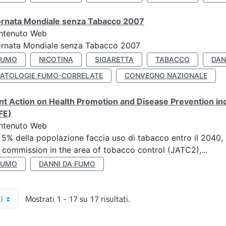
ornata Mondiale senza Tabacco 2007
ntenuto Web
ornata Mondiale senza Tabacco 2007
FUMO
NICOTINA
SIGARETTA
TABACCO
DAN
PATOLOGIE FUMO-CORRELATE
CONVEGNO NAZIONALE
nt Action on Health Promotion and Disease Prevention i
FE)
ntenuto Web
 5% della popolazione faccia uso di tabacco entro il 2040, r
 commission in the area of tobacco control (JATC2),...
FUMO
DANNI DA FUMO
Mostrati 1 - 17 su 17 risultati.
i