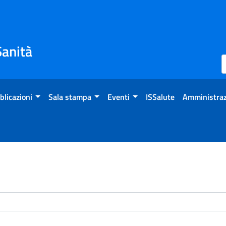
Sanità
blicazioni
Sala stampa
Eventi
ISSalute
Amministraz
enti