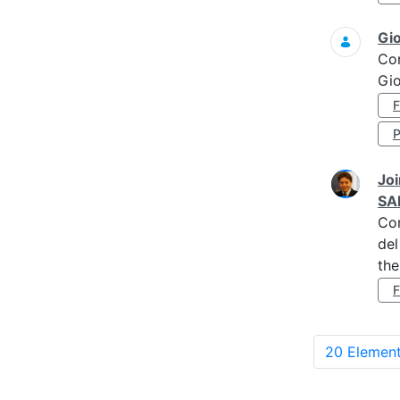
Gi
Co
Gi
Joi
SA
Co
del
the
20 Element