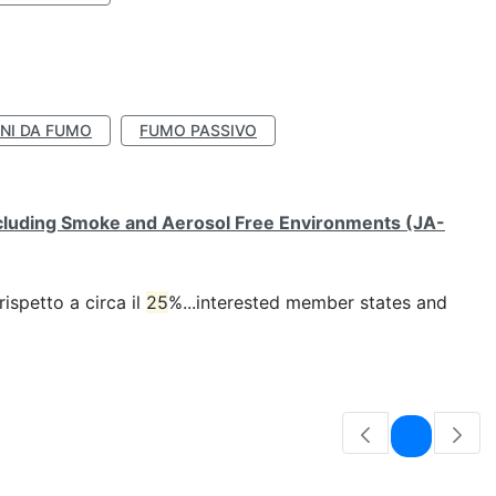
NI DA FUMO
FUMO PASSIVO
ncluding Smoke and Aerosol Free Environments (JA-
ispetto a circa il
25
%...interested member states and
Pagina
1