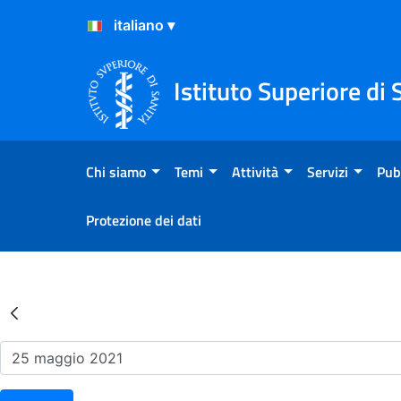
Salta al Contenuto
Salta al Footer
Istituto Superiore di 
Chi siamo
Temi
Attività
Servizi
Pub
Protezione dei dati
Risultati della Ricerca - Ev