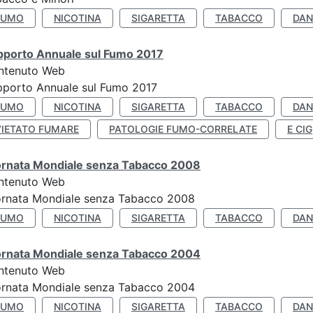
FUMO
NICOTINA
SIGARETTA
TABACCO
DAN
pporto Annuale sul Fumo 2017
ntenuto Web
porto Annuale sul Fumo 2017
FUMO
NICOTINA
SIGARETTA
TABACCO
DAN
VIETATO FUMARE
PATOLOGIE FUMO-CORRELATE
E CIG
ornata Mondiale senza Tabacco 2008
ntenuto Web
ornata Mondiale senza Tabacco 2008
FUMO
NICOTINA
SIGARETTA
TABACCO
DAN
ornata Mondiale senza Tabacco 2004
ntenuto Web
ornata Mondiale senza Tabacco 2004
FUMO
NICOTINA
SIGARETTA
TABACCO
DAN