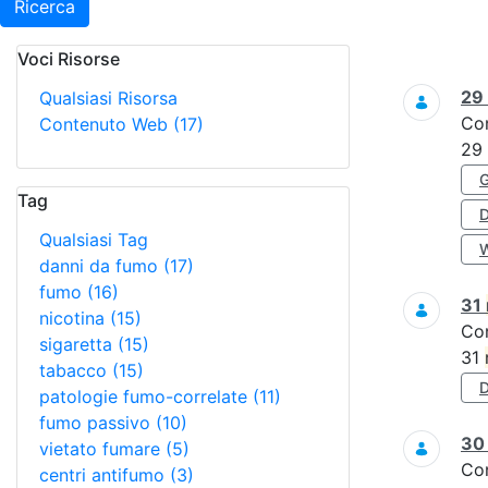
Ricerca
Voci Risorse
Ricerca
29
Qualsiasi Risorsa
Co
Contenuto Web
(17)
29
Tag
Qualsiasi Tag
danni da fumo
(17)
fumo
(16)
31
nicotina
(15)
Co
sigaretta
(15)
31
tabacco
(15)
patologie fumo-correlate
(11)
fumo passivo
(10)
3
vietato fumare
(5)
Co
centri antifumo
(3)