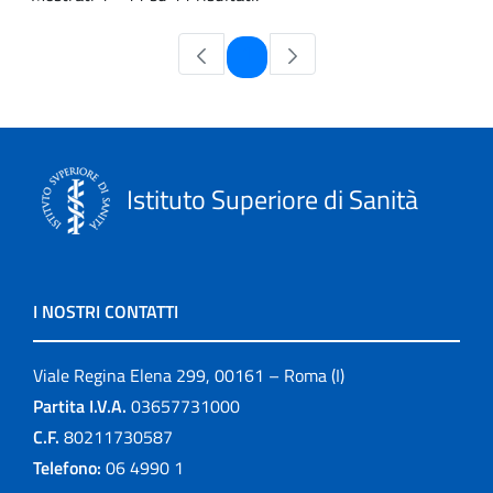
Pagina
1
Istituto Superiore di Sanità
I NOSTRI CONTATTI
Viale Regina Elena 299, 00161 – Roma (I)
Partita I.V.A.
03657731000
C.F.
80211730587
Telefono:
06 4990 1