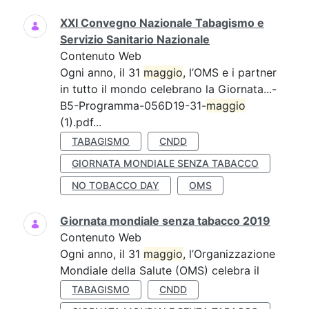
XXI Convegno Nazionale Tabagismo e
Servizio Sanitario Nazionale
Contenuto Web
Ogni anno, il 31
maggio
, l’OMS e i partner
in tutto il mondo celebrano la Giornata...-
B5-Programma-056D19-31-
maggio
(1).pdf...
TABAGISMO
CNDD
GIORNATA MONDIALE SENZA TABACCO
NO TOBACCO DAY
OMS
Giornata mondiale senza tabacco 2019
Contenuto Web
Ogni anno, il 31
maggio
, l’Organizzazione
Mondiale della Salute (OMS) celebra il
TABAGISMO
CNDD