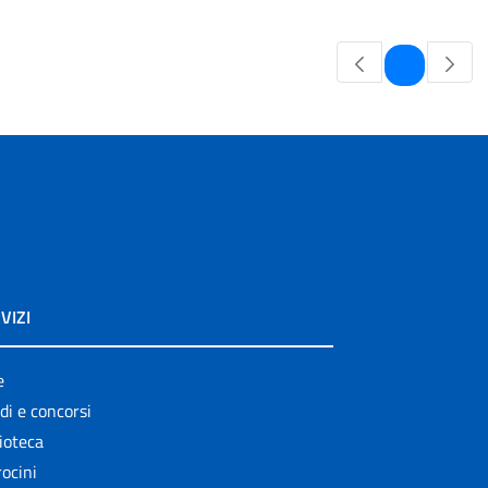
Pagina
1
VIZI
e
di e concorsi
ioteca
ocini