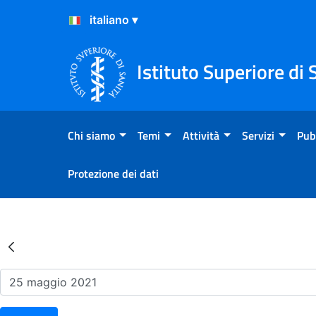
Salta al Contenuto
Salta al Footer
Istituto Superiore di 
Chi siamo
Temi
Attività
Servizi
Pub
Protezione dei dati
Risultati della Ricerca - Ev