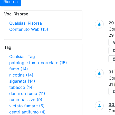
Ricerca
Voci Risorse
Ricerca
29
Qualsiasi Risorsa
Co
Contenuto Web
(15)
29
Tag
Qualsiasi Tag
patologie fumo-correlate
(15)
fumo
(14)
31
nicotina
(14)
Co
sigaretta
(14)
31
tabacco
(14)
danni da fumo
(11)
fumo passivo
(9)
3
vietato fumare
(5)
Co
centri antifumo
(4)