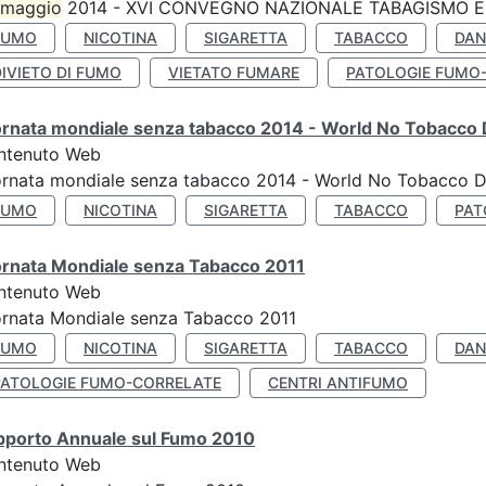
maggio
2014 - XVI CONVEGNO NAZIONALE TABAGISMO E 
FUMO
NICOTINA
SIGARETTA
TABACCO
DAN
IVIETO DI FUMO
VIETATO FUMARE
PATOLOGIE FUMO
ornata mondiale senza tabacco 2014 - World No Tobacco
ntenuto Web
ornata mondiale senza tabacco 2014 - World No Tobacco 
FUMO
NICOTINA
SIGARETTA
TABACCO
PAT
ornata Mondiale senza Tabacco 2011
ntenuto Web
rnata Mondiale senza Tabacco 2011
FUMO
NICOTINA
SIGARETTA
TABACCO
DAN
PATOLOGIE FUMO-CORRELATE
CENTRI ANTIFUMO
pporto Annuale sul Fumo 2010
ntenuto Web