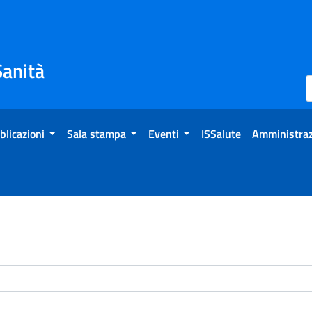
Sanità
blicazioni
Sala stampa
Eventi
ISSalute
Amministraz
enti