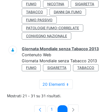
FUMO
NICOTINA
SIGARETTA
TABACCO
DANNI DA FUMO
FUMO PASSIVO
PATOLOGIE FUMO-CORRELATE
CONVEGNO NAZIONALE
Giornata Mondiale senza Tabacco 2013
Contenuto Web
Giornata Mondiale senza Tabacco 2013
FUMO
SIGARETTA
TABACCO
20 Elementi
Mostrati 21 - 31 su 31 risultati.
Pagina
Pagina
1
2