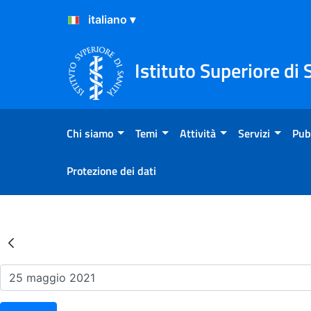
Salta al Contenuto
Salta al Footer
Istituto Superiore di 
Chi siamo
Temi
Attività
Servizi
Pub
Protezione dei dati
Risultati della Ricerca - Ev