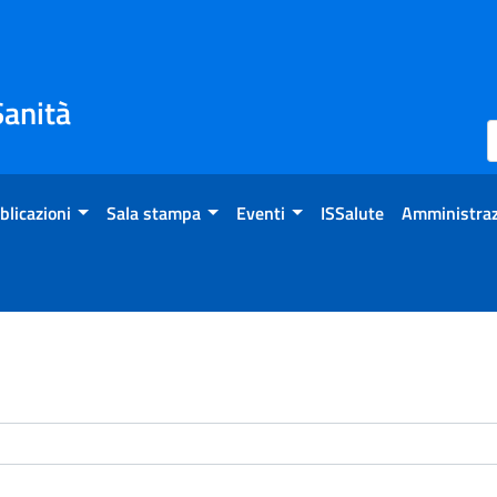
Sanità
blicazioni
Sala stampa
Eventi
ISSalute
Amministraz
enti