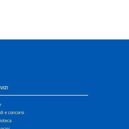
VIZI
e
di e concorsi
ioteca
ocini