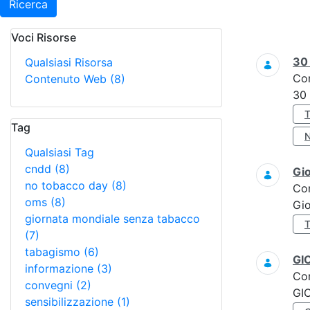
Ricerca
Voci Risorse
Ricerca
3
Qualsiasi Risorsa
Co
Contenuto Web
(8)
30
Tag
Qualsiasi Tag
cndd
(8)
Gi
no tobacco day
(8)
Co
oms
(8)
Gi
giornata mondiale senza tabacco
(7)
tabagismo
(6)
GI
informazione
(3)
Co
convegni
(2)
GI
sensibilizzazione
(1)