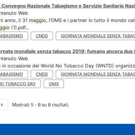
 Convegno Nazionale Tabagismo e Servizio Sanitario Naz
ntenuto Web
i anno, il 31
maggio
, l’OMS e i partner in tutto il mondo 
ggio
(1).pdf...
TABAGISMO
CNDD
GIORNATA MONDIALE SENZA TABA
rnata mondiale senza tabacco 2019: fumano ancora due ita
ntenuto Web
S in occasione del World No Tobacco Day (WNTD) organizz
TABAGISMO
CNDD
GIORNATA MONDIALE SENZA TABA
NO TOBACCO DAY
OMS
Mostrati 5 - 8 su 8 risultati.