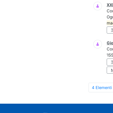
XXI
Co
Ogn
ma
Gio
Co
’IS
4 Elementi