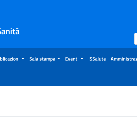
Sanità
blicazioni
Sala stampa
Eventi
ISSalute
Amministraz
enti