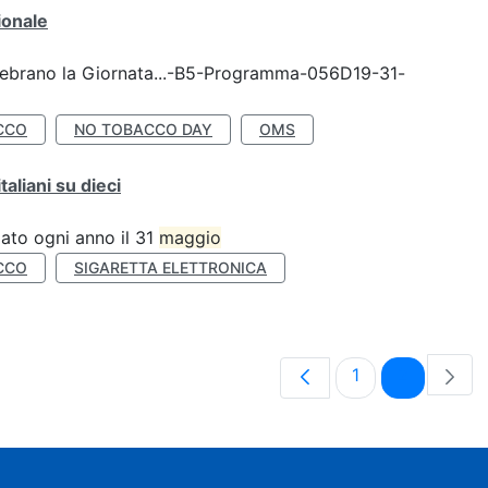
ionale
celebrano la Giornata...-B5-Programma-056D19-31-
CCO
NO TOBACCO DAY
OMS
liani su dieci
ato ogni anno il 31
maggio
CCO
SIGARETTA ELETTRONICA
Pagina
Pagina
1
2