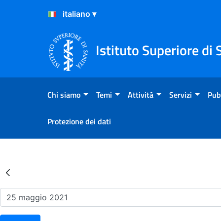
Salta al Contenuto
Salta al Footer
Istituto Superiore di 
Chi siamo
Temi
Attività
Servizi
Pub
Protezione dei dati
Risultati della Ricerca - Ev