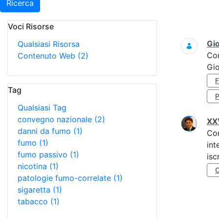
Ricerca
Voci Risorse
Ricerca
Gi
Qualsiasi Risorsa
Co
Contenuto Web
(2)
Gi
Tag
Qualsiasi Tag
convegno nazionale
(2)
XXV
danni da fumo
(1)
Co
fumo
(1)
int
fumo passivo
(1)
isc
nicotina
(1)
patologie fumo-correlate
(1)
sigaretta
(1)
tabacco
(1)