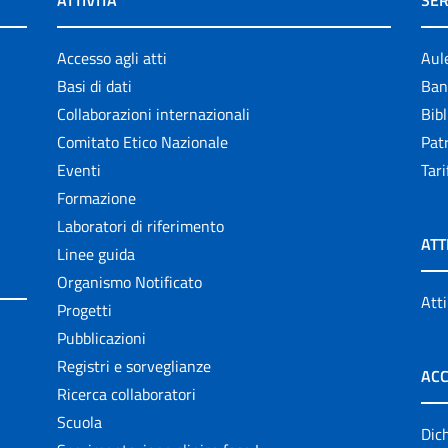
ATTIVITÀ
SER
Accesso agli atti
Aul
Basi di dati
Ban
Collaborazioni internazionali
Bibl
Comitato Etico Nazionale
Patr
Eventi
Tari
Formazione
Laboratori di riferimento
ATT
Linee guida
Organismo Notificato
Atti
Progetti
Pubblicazioni
Registri e sorveglianze
ACC
Ricerca collaboratori
Scuola
Dich