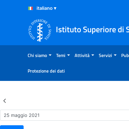
Salta al Contenuto
Salta al Footer
Istituto Superiore di 
Chi siamo
Temi
Attività
Servizi
Pub
Protezione dei dati
Risultati della Ricerca - Ev