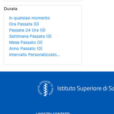
Durata
In qualsiasi momento
Ora Passata
(0)
Passate 24 Ore
(0)
Settimana Passata
(0)
Mese Passato
(0)
Anno Passato
(0)
Intervallo Personalizzato…
Istituto Superiore di S