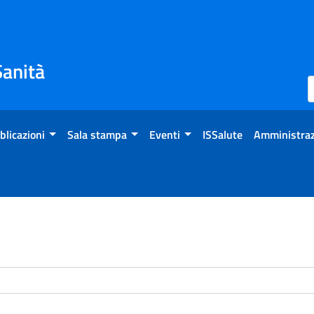
Sanità
blicazioni
Sala stampa
Eventi
ISSalute
Amministraz
enti