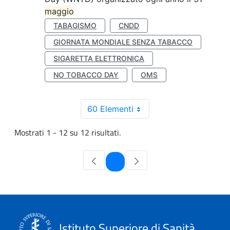
maggio
TABAGISMO
CNDD
GIORNATA MONDIALE SENZA TABACCO
SIGARETTA ELETTRONICA
NO TOBACCO DAY
OMS
60 Elementi
Mostrati 1 - 12 su 12 risultati.
Pagina
1
Istituto Superiore di Sanità