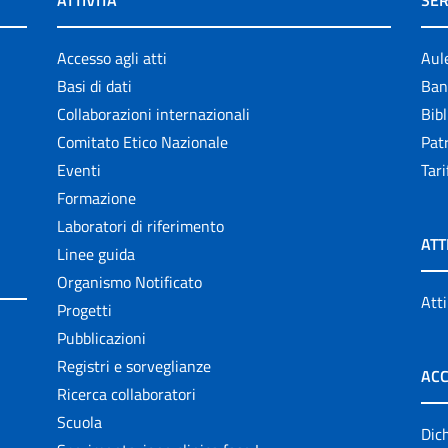
ATTIVITÀ
SER
Accesso agli atti
Aul
Basi di dati
Ban
Collaborazioni internazionali
Bibl
Comitato Etico Nazionale
Patr
Eventi
Tari
Formazione
Laboratori di riferimento
ATT
Linee guida
Organismo Notificato
Atti
Progetti
Pubblicazioni
Registri e sorveglianze
ACC
Ricerca collaboratori
Scuola
Dich