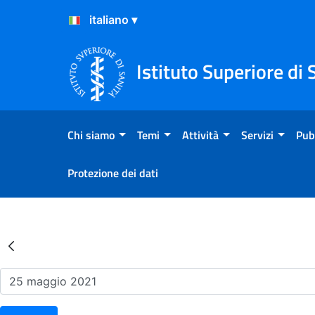
Salta al Contenuto
Salta al Footer
Istituto Superiore di 
Chi siamo
Temi
Attività
Servizi
Pub
Protezione dei dati
Risultati della Ricerca - Ev