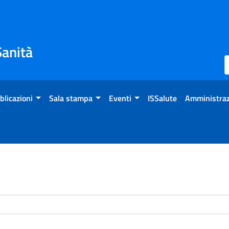
Sanità
blicazioni
Sala stampa
Eventi
ISSalute
Amministraz
enti