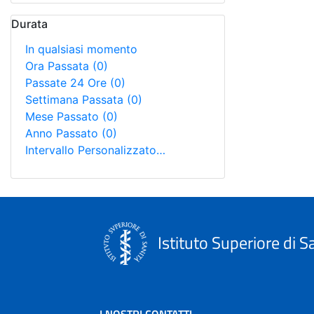
Durata
In qualsiasi momento
Ora Passata
(0)
Passate 24 Ore
(0)
Settimana Passata
(0)
Mese Passato
(0)
Anno Passato
(0)
Intervallo Personalizzato…
Istituto Superiore di S