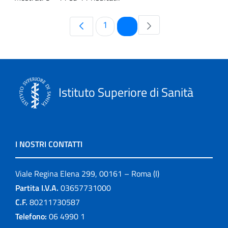
Pagina
Pagina
1
2
Istituto Superiore di Sanità
I NOSTRI CONTATTI
Viale Regina Elena 299, 00161 – Roma (I)
Partita I.V.A.
03657731000
C.F.
80211730587
Telefono:
06 4990 1