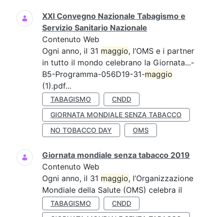
XXI Convegno Nazionale Tabagismo e
Servizio Sanitario Nazionale
Contenuto Web
Ogni anno, il 31
maggio
, l’OMS e i partner
in tutto il mondo celebrano la Giornata...-
B5-Programma-056D19-31-
maggio
(1).pdf...
TABAGISMO
CNDD
GIORNATA MONDIALE SENZA TABACCO
NO TOBACCO DAY
OMS
Giornata mondiale senza tabacco 2019
Contenuto Web
Ogni anno, il 31
maggio
, l’Organizzazione
Mondiale della Salute (OMS) celebra il
TABAGISMO
CNDD