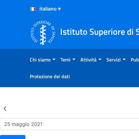
Salta al Contenuto
Salta al Footer
Istituto Superiore di 
Chi siamo
Temi
Attività
Servizi
Pub
Protezione dei dati
Risultati della Ricerca - Ev