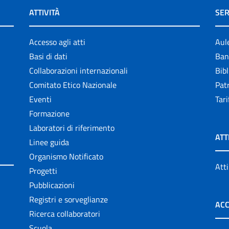
ATTIVITÀ
SER
Accesso agli atti
Aul
Basi di dati
Ban
Collaborazioni internazionali
Bibl
Comitato Etico Nazionale
Patr
Eventi
Tari
Formazione
Laboratori di riferimento
ATT
Linee guida
Organismo Notificato
Atti
Progetti
Pubblicazioni
Registri e sorveglianze
ACC
Ricerca collaboratori
Scuola