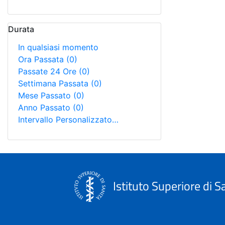
Durata
In qualsiasi momento
Ora Passata
(0)
Passate 24 Ore
(0)
Settimana Passata
(0)
Mese Passato
(0)
Anno Passato
(0)
Intervallo Personalizzato…
Istituto Superiore di S