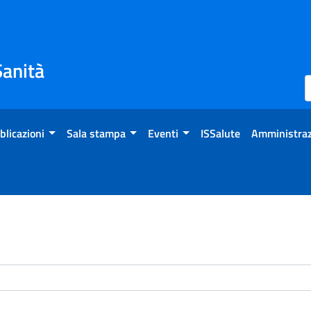
Sanità
blicazioni
Sala stampa
Eventi
ISSalute
Amministraz
enti