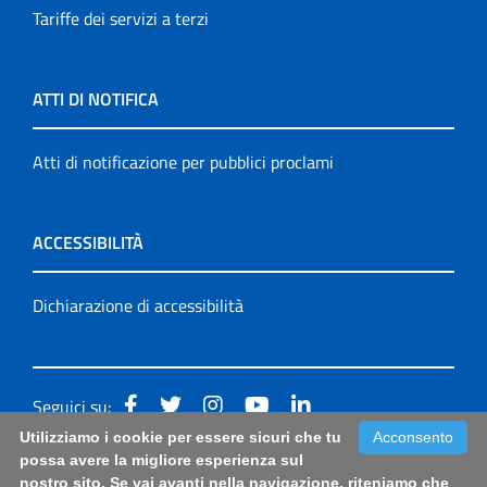
Tariffe dei servizi a terzi
ATTI DI NOTIFICA
Atti di notificazione per pubblici proclami
ACCESSIBILITÀ
Dichiarazione di accessibilità
Seguici su:
Utilizziamo i cookie per essere sicuri che tu
Acconsento
Accessibilità: form di segnalazione di prima istanza per
possa avere la migliore esperienza sul
nostro sito. Se vai avanti nella navigazione, riteniamo che