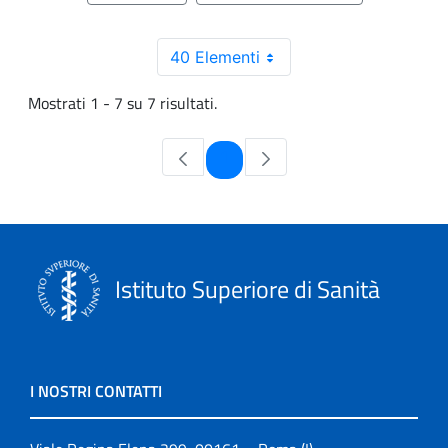
40 Elementi
Mostrati 1 - 7 su 7 risultati.
Pagina
1
Istituto Superiore di Sanità
I NOSTRI CONTATTI