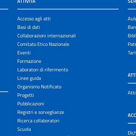
ATTIVITÀ
SER
Accesso agli atti
Aul
Basi di dati
Ban
Collaborazioni internazionali
Bibl
Comitato Etico Nazionale
Patr
Eventi
Tari
Formazione
Laboratori di riferimento
ATT
Linee guida
Organismo Notificato
Atti
Progetti
Pubblicazioni
Registri e sorveglianze
ACC
Ricerca collaboratori
Scuola
Dich