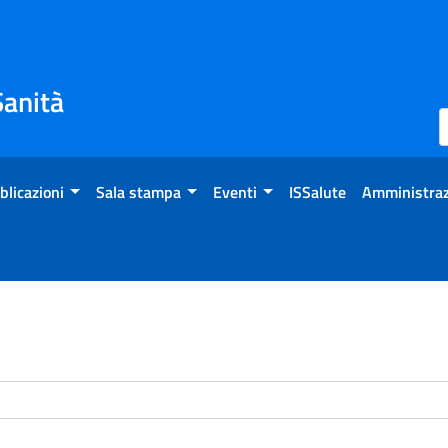
Sanità
blicazioni
Sala stampa
Eventi
ISSalute
Amministraz
enti