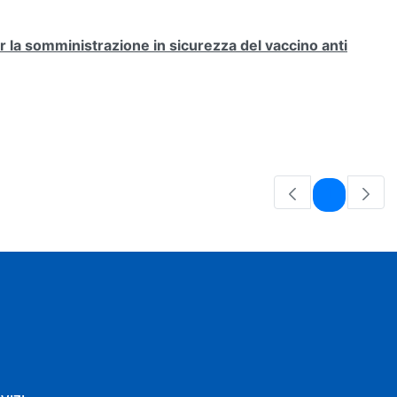
la somministrazione in sicurezza del vaccino anti
Pagina
1