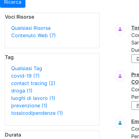
Ricerca
Voci Risorse
Ricerca
To
Qualsiasi Risorsa
Co
Contenuto Web
(7)
Sar
Dur
Tag
Qualsiasi Tag
Pre
covid-19
(7)
CO
contact tracing
(2)
Co
droga
(1)
Per
luoghi di lavoro
(1)
prevenzione
(1)
tossicodipendenze
(1)
Eme
Co
Durata
Per