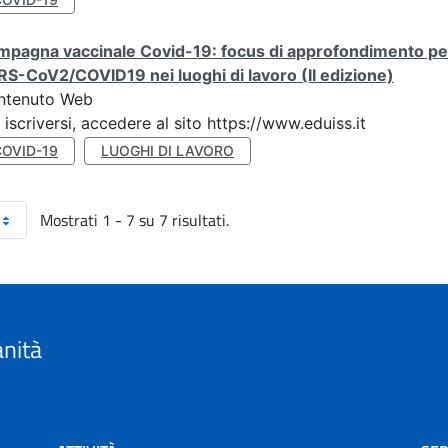
pagna vaccinale Covid-19: focus di approfondimento per 
S-CoV2/COVID19 nei luoghi di lavoro (II edizione)
ntenuto Web
 iscriversi, accedere al sito https://www.eduiss.it
COVID-19
LUOGHI DI LAVORO
Mostrati 1 - 7 su 7 risultati.
anità