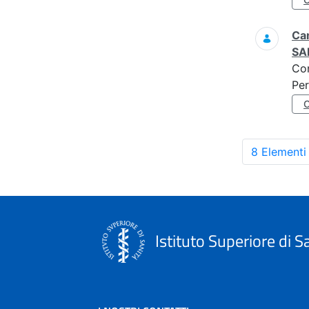
Cam
SAR
Co
Per
8 Elementi
Istituto Superiore di S