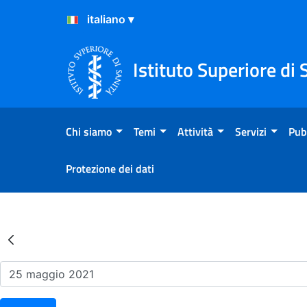
Salta al Contenuto
Salta al Footer
Istituto Superiore di 
Chi siamo
Temi
Attività
Servizi
Pub
Protezione dei dati
Risultati della Ricerca - Ev