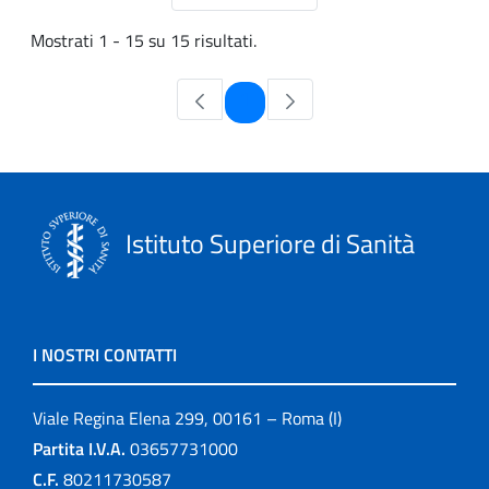
Mostrati 1 - 15 su 15 risultati.
Pagina
1
Istituto Superiore di Sanità
I NOSTRI CONTATTI
Viale Regina Elena 299, 00161 – Roma (I)
Partita I.V.A.
03657731000
C.F.
80211730587