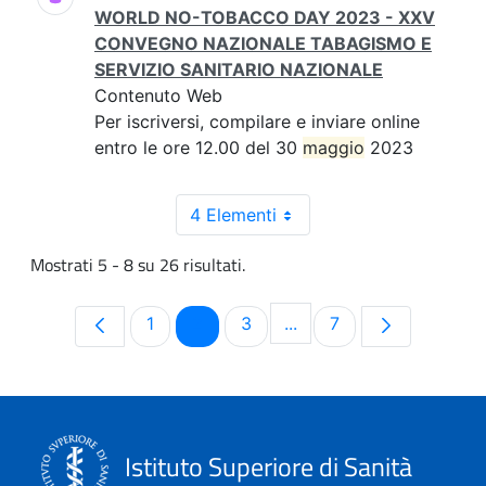
WORLD NO-TOBACCO DAY 2023 - XXV
CONVEGNO NAZIONALE TABAGISMO E
SERVIZIO SANITARIO NAZIONALE
Contenuto Web
Per iscriversi, compilare e inviare online
entro le ore 12.00 del 30
maggio
2023
4 Elementi
Mostrati 5 - 8 su 26 risultati.
Pagina
Pagina
Pagina
Pagina
1
2
3
...
7
Pagine intermedie Use 
Istituto Superiore di Sanità