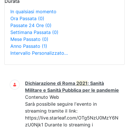
Durata
In qualsiasi momento
Ora Passata
(0)
Passate 24 Ore
(0)
Settimana Passata
(0)
Mese Passato
(0)
Anno Passato
(1)
Intervallo Personalizzato…
Ricerca
Dichiarazione di Roma
2021
: Sanità
Militare e Sanità Pubblica per le pandemie
Contenuto Web
Sarà possibile seguire l'evento in
streaming tramite il link:
https://live.starleaf.com/OTg5NzU0MzY6N
zU0Njk1 Durante lo streaming i