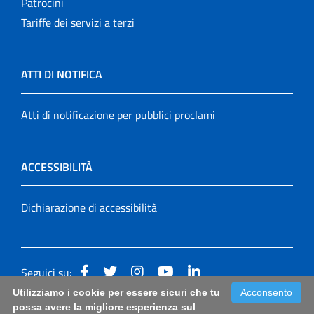
Patrocini
Tariffe dei servizi a terzi
ATTI DI NOTIFICA
Atti di notificazione per pubblici proclami
ACCESSIBILITÀ
Dichiarazione di accessibilità
Seguici su:
Utilizziamo i cookie per essere sicuri che tu
Acconsento
Accessibilità: form di segnalazione di prima istanza per
possa avere la migliore esperienza sul