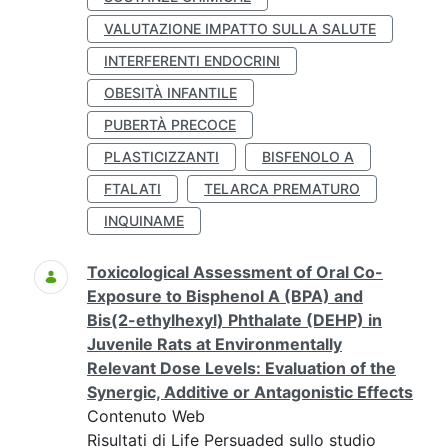
VALUTAZIONE IMPATTO SULLA SALUTE
INTERFERENTI ENDOCRINI
OBESITÀ INFANTILE
PUBERTÀ PRECOCE
PLASTICIZZANTI
BISFENOLO A
FTALATI
TELARCA PREMATURO
INQUINAME
Toxicological Assessment of Oral Co-
Exposure to Bisphenol A (BPA) and
Bis(2-ethylhexyl) Phthalate (DEHP) in
Juvenile Rats at Environmentally
Relevant Dose Levels: Evaluation of the
Synergic, Additive or Antagonistic Effects
Contenuto Web
Risultati di Life Persuaded sullo studio