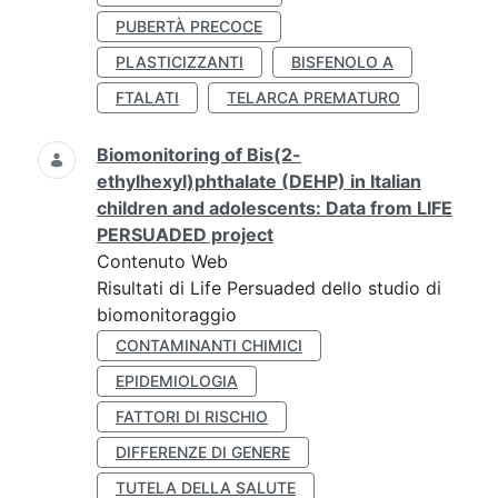
PUBERTÀ PRECOCE
PLASTICIZZANTI
BISFENOLO A
FTALATI
TELARCA PREMATURO
Biomonitoring of Bis(2-
ethylhexyl)phthalate (DEHP) in Italian
children and adolescents: Data from LIFE
PERSUADED project
Contenuto Web
Risultati di Life Persuaded dello studio di
biomonitoraggio
CONTAMINANTI CHIMICI
EPIDEMIOLOGIA
FATTORI DI RISCHIO
DIFFERENZE DI GENERE
TUTELA DELLA SALUTE