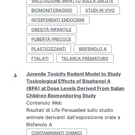
VALUTAZIONE IMPATTO SULLA SALUTE
BIOMONITORAGGIO
STUDI IN VIVO
INTERFERENTI ENDOCRINI
OBESITÀ INFANTILE
PUBERTÀ PRECOCE
PLASTICIZZANTI
BISFENOLO A
FTALATI
TELARCA PREMATURO
Juvenile Toxicity Rodent Model to Study
Toxicological Effects of Bisphenol A
(BPA) at Dose Levels Derived From Italian
Children Biomonitoring Study
Contenuto Web
Risultati di Life Persuaded sullo studio
animale derivanti dall'esposizione orale a
Bisfenolo A
CONTAMINANTI CHIMICI