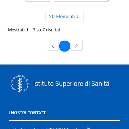
20 Elementi
Mostrati 1 - 7 su 7 risultati.
Pagina
1
Istituto Superiore di Sanità
I NOSTRI CONTATTI