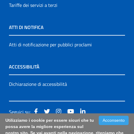
Tariffe dei servizi a terzi
ATTI DI NOTIFICA
Atti di notificazione per pubblici proclami
ACCESSIBILITÀ
Dichiarazione di accessibilità
Seguici su:
Utilizziamo i cookie per essere sicuri che tu
Acconsento
Accessibilità: form di segnalazione di prima istanza per
possa avere la migliore esperienza sul
nostro sito. Se vai avanti nella navigazione, riteniamo che