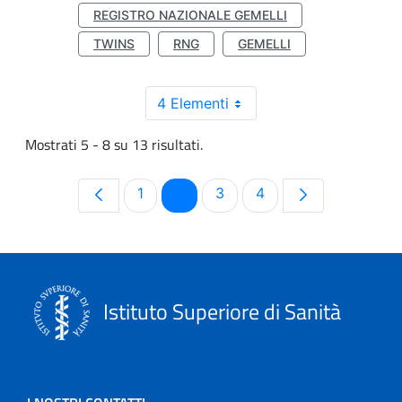
REGISTRO NAZIONALE GEMELLI
TWINS
RNG
GEMELLI
4 Elementi
Mostrati 5 - 8 su 13 risultati.
Pagina
Pagina
Pagina
Pagina
1
2
3
4
Istituto Superiore di Sanità