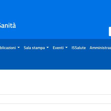
Sanità
blicazioni
Sala stampa
Eventi
ISSalute
Amministraz
enti