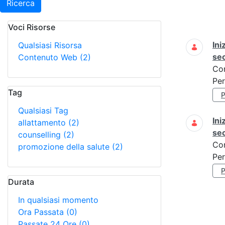
Ricerca
Voci Risorse
Ricerca
Ini
Qualsiasi Risorsa
se
Contenuto Web
(2)
Co
Per
Tag
Qualsiasi Tag
Ini
allattamento
(2)
se
counselling
(2)
Co
promozione della salute
(2)
Per
Durata
In qualsiasi momento
Ora Passata
(0)
Passate 24 Ore
(0)