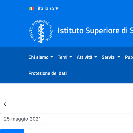
Salta al Contenuto
Salta al Footer
Istituto Superiore di 
Chi siamo
Temi
Attività
Servizi
Pub
Protezione dei dati
Risultati della Ricerca - Ev