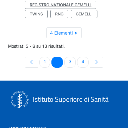
REGISTRO NAZIONALE GEMELLI
TWINS
RNG
GEMELLI
4 Elementi
Mostrati 5 - 8 su 13 risultati.
Pagina
Pagina
Pagina
Pagina
1
2
3
4
Istituto Superiore di Sanità