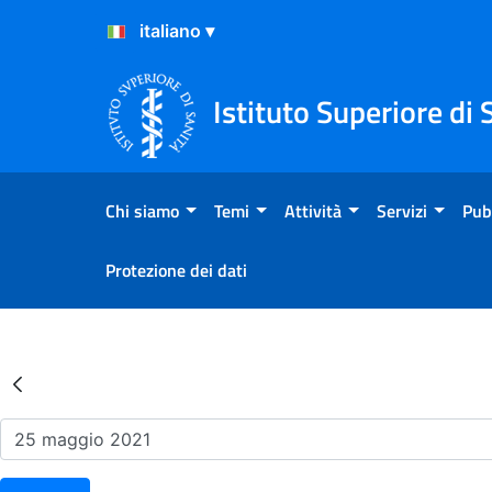
Salta al Contenuto
Salta al Footer
Istituto Superiore di 
Chi siamo
Temi
Attività
Servizi
Pub
Protezione dei dati
Risultati della Ricerca - Ev