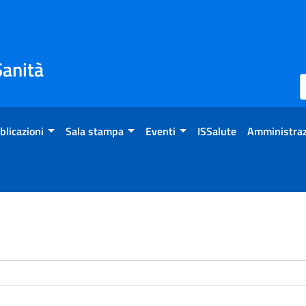
Sanità
blicazioni
Sala stampa
Eventi
ISSalute
Amministraz
enti