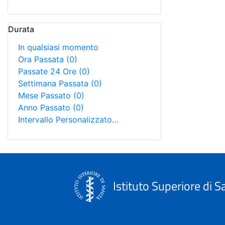
Durata
In qualsiasi momento
Ora Passata
(0)
Passate 24 Ore
(0)
Settimana Passata
(0)
Mese Passato
(0)
Anno Passato
(0)
Intervallo Personalizzato…
Istituto Superiore di S