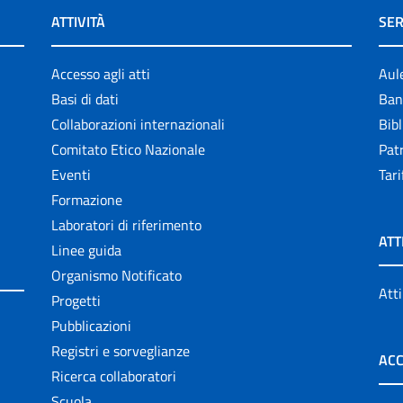
ATTIVITÀ
SER
Accesso agli atti
Aul
Basi di dati
Ban
Collaborazioni internazionali
Bibl
Comitato Etico Nazionale
Patr
Eventi
Tari
Formazione
Laboratori di riferimento
ATT
Linee guida
Organismo Notificato
Atti
Progetti
Pubblicazioni
Registri e sorveglianze
ACC
Ricerca collaboratori
Scuola