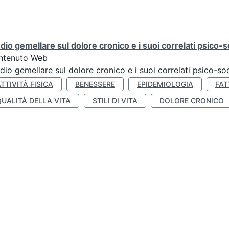
dio gemellare sul dolore cronico e i suoi correlati psico-so
ntenuto Web
dio gemellare sul dolore cronico e i suoi correlati psico-soc
TTIVITÀ FISICA
BENESSERE
EPIDEMIOLOGIA
FAT
QUALITÀ DELLA VITA
STILI DI VITA
DOLORE CRONICO