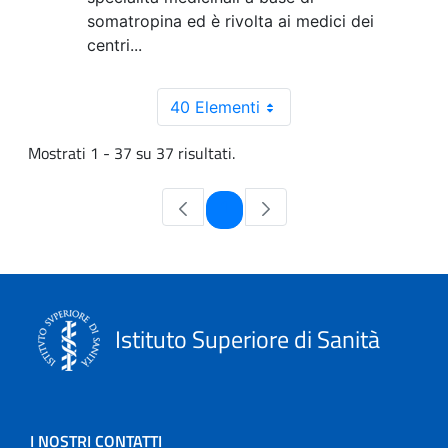
somatropina ed è rivolta ai medici dei
centri...
40 Elementi
Mostrati 1 - 37 su 37 risultati.
Pagina
1
Istituto Superiore di Sanità
I NOSTRI CONTATTI