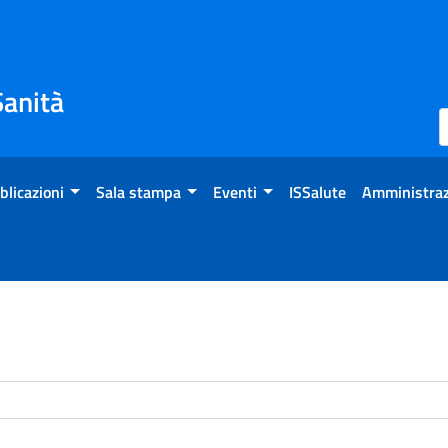
Sanità
blicazioni
Sala stampa
Eventi
ISSalute
Amministraz
enti