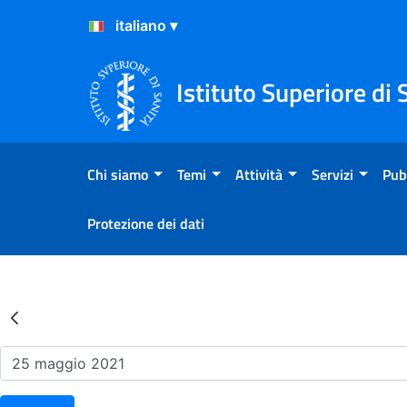
Salta al Contenuto
Salta al Footer
Istituto Superiore di 
Chi siamo
Temi
Attività
Servizi
Pub
Protezione dei dati
Risultati della Ricerca - Ev