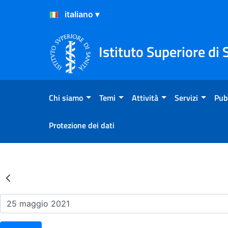
Salta al Contenuto
Salta al Footer
Istituto Superiore di 
Chi siamo
Temi
Attività
Servizi
Pub
Protezione dei dati
Risultati della Ricerca - Ev