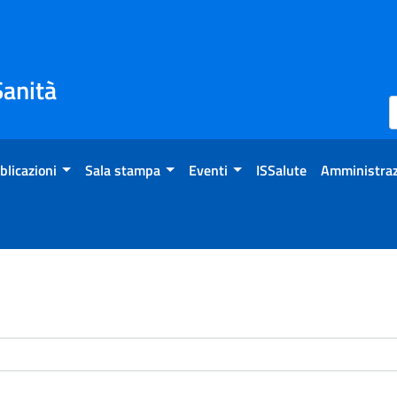
Sanità
blicazioni
Sala stampa
Eventi
ISSalute
Amministraz
enti