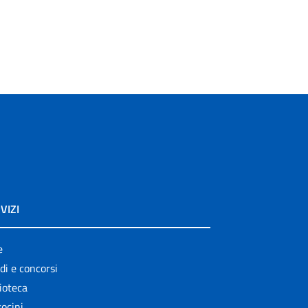
VIZI
e
di e concorsi
ioteca
ocini