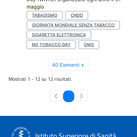
maggio
TABAGISMO
CNDD
GIORNATA MONDIALE SENZA TABACCO
SIGARETTA ELETTRONICA
NO TOBACCO DAY
OMS
40 Elementi
Mostrati 1 - 12 su 12 risultati.
Pagina
1
Istituto Superiore di Sanità