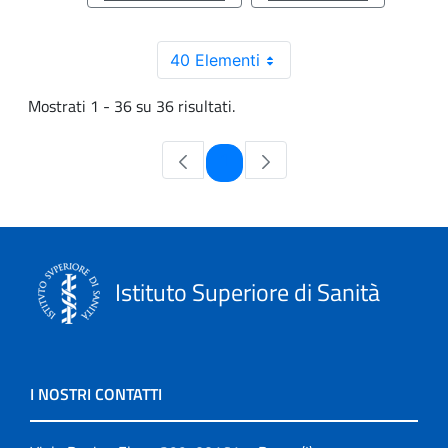
40 Elementi
Mostrati 1 - 36 su 36 risultati.
Pagina
1
Istituto Superiore di Sanità
I NOSTRI CONTATTI