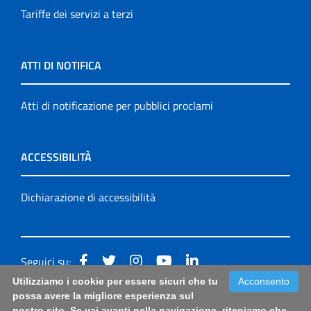
Tariffe dei servizi a terzi
ATTI DI NOTIFICA
Atti di notificazione per pubblici proclami
ACCESSIBILITÀ
Dichiarazione di accessibilità
Seguici su:
Utilizziamo i cookie per essere sicuri che tu
Acconsento
Accessibilità: form di segnalazione di prima istanza per
possa avere la migliore esperienza sul
nostro sito. Se vai avanti nella navigazione, riteniamo che