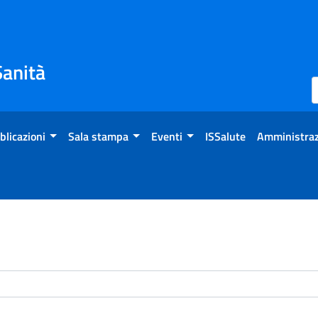
Sanità
blicazioni
Sala stampa
Eventi
ISSalute
Amministraz
enti