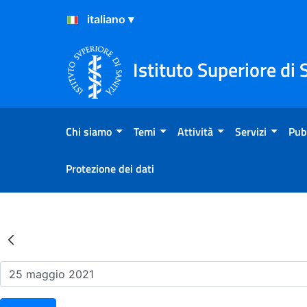
Salta al Contenuto
Salta al Footer
Istituto Superiore di 
Chi siamo
Temi
Attività
Servizi
Pub
Protezione dei dati
Risultati della Ricerca - Ev