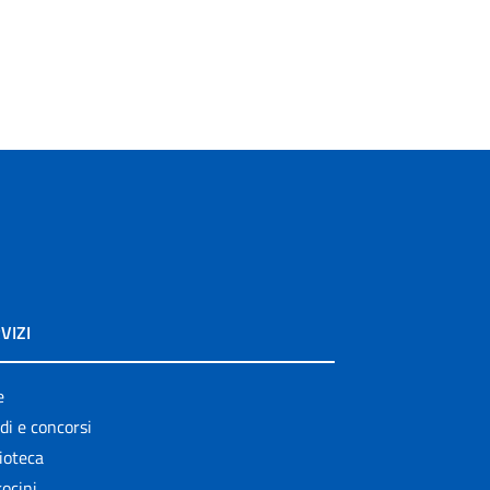
VIZI
e
di e concorsi
ioteca
ocini