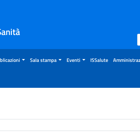
Sanità
blicazioni
Sala stampa
Eventi
ISSalute
Amministraz
enti