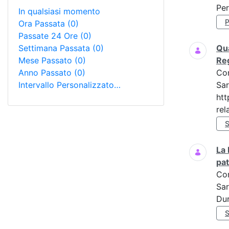
Per
In qualsiasi momento
Ora Passata
(0)
Passate 24 Ore
(0)
Settimana Passata
(0)
Qua
Mese Passato
(0)
Re
Anno Passato
(0)
Co
Intervallo Personalizzato…
Sar
htt
rela
La 
pat
Co
Sar
Dur