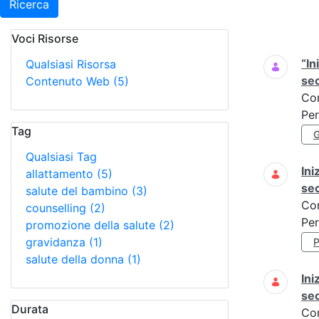
Ricerca
Voci Risorse
Ricerca
“In
Qualsiasi Risorsa
se
Contenuto Web
(5)
Co
Per
Tag
Qualsiasi Tag
Ini
allattamento
(5)
se
salute del bambino
(3)
Co
counselling
(2)
Per
promozione della salute
(2)
gravidanza
(1)
salute della donna
(1)
Ini
se
Durata
Co