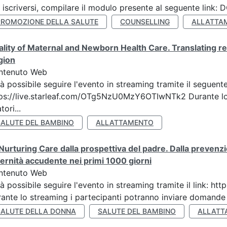
 iscriversi, compilare il modulo presente al seguente lin
PROMOZIONE DELLA SALUTE
COUNSELLING
ALLATTA
lity of Maternal and Newborn Health Care. Translating re
gion
ntenuto Web
à possibile seguire l'evento in streaming tramite il seguente
ps://live.starleaf.com/OTg5NzU0MzY6OTIwNTk2 Durante lo 
tori...
SALUTE DEL BAMBINO
ALLATTAMENTO
Nurturing Care dalla prospettiva del padre. Dalla prevenz
ernità accudente nei primi 1000 giorni
ntenuto Web
à possibile seguire l'evento in streaming tramite il link:
ante lo streaming i partecipanti potranno inviare domande ai
SALUTE DELLA DONNA
SALUTE DEL BAMBINO
ALLATT