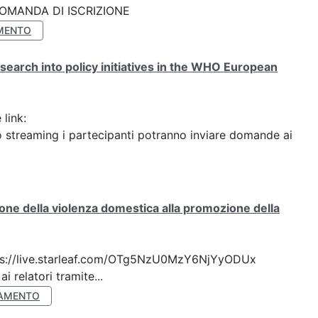
k: DOMANDA DI ISCRIZIONE
MENTO
search into policy initiatives in the WHO European
 link:
streaming i partecipanti potranno inviare domande ai
ione della violenza domestica alla promozione della
 https://live.starleaf.com/OTg5NzU0MzY6NjYyODUx
 relatori tramite...
AMENTO