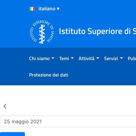
Salta al Contenuto
Salta al Footer
Istituto Superiore di 
Chi siamo
Temi
Attività
Servizi
Pub
Protezione dei dati
Risultati della Ricerca - Ev