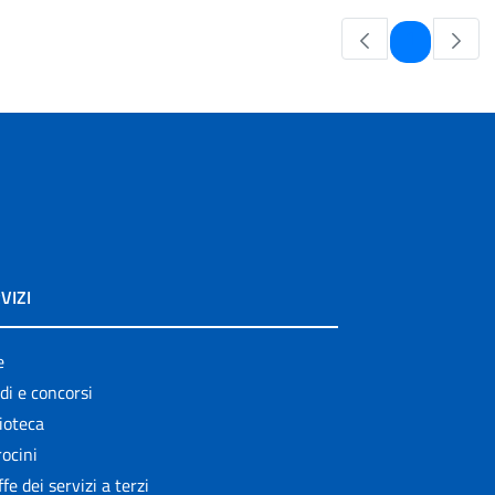
Pagina
1
VIZI
e
di e concorsi
ioteca
ocini
ffe dei servizi a terzi