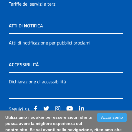
Tariffe dei servizi a terzi
ATTI DI NOTIFICA
Atti di notificazione per pubblici proclami
ACCESSIBILITÀ
Dichiarazione di accessibilità
Seguici su:
Utilizziamo i cookie per essere sicuri che tu
Acconsento
Accessibilità: form di segnalazione di prima istanza per
possa avere la migliore esperienza sul
nostro sito. Se vai avanti nella navigazione, riteniamo che
questa pagina
|
Note Legali
|
Sitemap