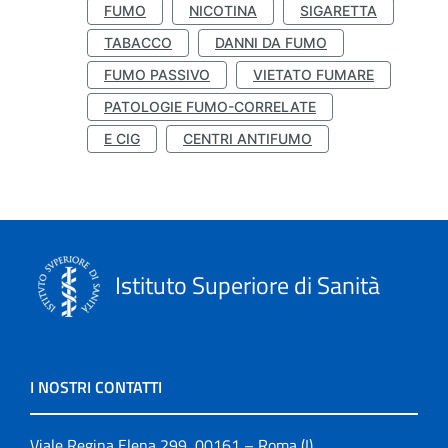
FUMO
NICOTINA
SIGARETTA
TABACCO
DANNI DA FUMO
FUMO PASSIVO
VIETATO FUMARE
PATOLOGIE FUMO-CORRELATE
E CIG
CENTRI ANTIFUMO
Istituto Superiore di Sanità
I NOSTRI CONTATTI
Viale Regina Elena 299, 00161 – Roma (I)