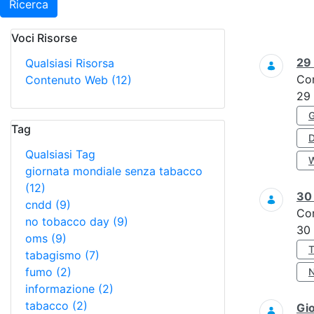
Ricerca
Voci Risorse
Ricerca
29
Qualsiasi Risorsa
Co
Contenuto Web
(12)
29
Tag
Qualsiasi Tag
giornata mondiale senza tabacco
(12)
3
cndd
(9)
Co
no tobacco day
(9)
30
oms
(9)
tabagismo
(7)
fumo
(2)
informazione
(2)
tabacco
(2)
Gi