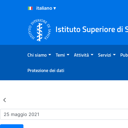
Salta al Contenuto
Salta al Footer
Istituto Superiore di 
Chi siamo
Temi
Attività
Servizi
Pub
Protezione dei dati
Risultati della Ricerca - Ev