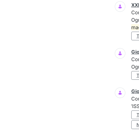
XXI
Co
Ogn
ma
Gi
Co
Ogn
Gio
Co
’IS