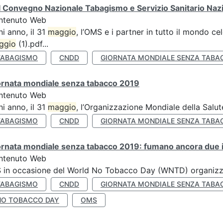
 Convegno Nazionale Tabagismo e Servizio Sanitario Naz
ntenuto Web
i anno, il 31
maggio
, l’OMS e i partner in tutto il mondo 
ggio
(1).pdf...
TABAGISMO
CNDD
GIORNATA MONDIALE SENZA TABA
ornata mondiale senza tabacco 2019
ntenuto Web
i anno, il 31
maggio
, l’Organizzazione Mondiale della Salut
TABAGISMO
CNDD
GIORNATA MONDIALE SENZA TABA
rnata mondiale senza tabacco 2019: fumano ancora due ita
ntenuto Web
S in occasione del World No Tobacco Day (WNTD) organizz
TABAGISMO
CNDD
GIORNATA MONDIALE SENZA TABA
NO TOBACCO DAY
OMS