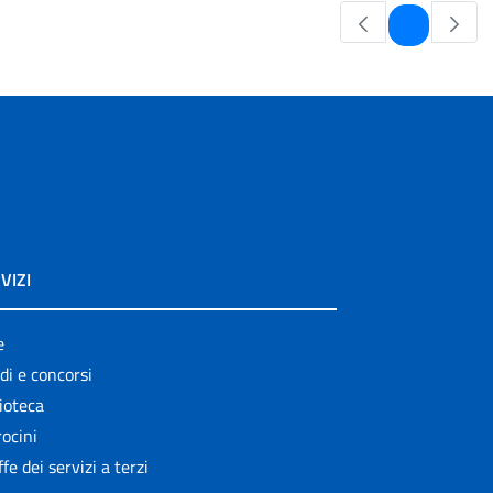
Pagina
1
VIZI
e
di e concorsi
ioteca
ocini
ffe dei servizi a terzi