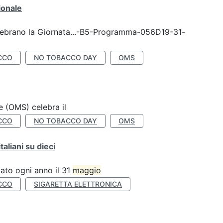
ionale
celebrano la Giornata...-B5-Programma-056D19-31-
CCO
NO TOBACCO DAY
OMS
e (OMS) celebra il
CCO
NO TOBACCO DAY
OMS
liani su dieci
ato ogni anno il 31
maggio
CCO
SIGARETTA ELETTRONICA