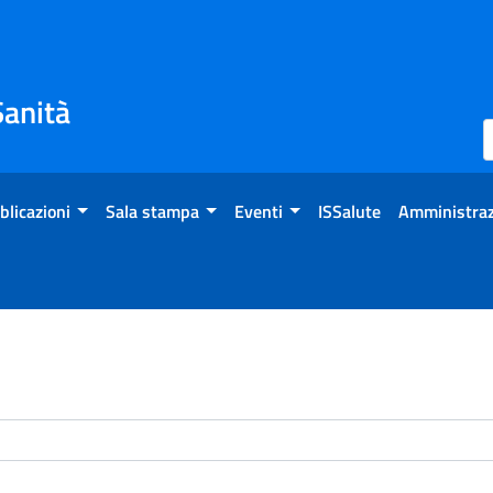
Sanità
blicazioni
Sala stampa
Eventi
ISSalute
Amministraz
enti