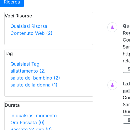
Ricerca
Voci Risorse
Ricerca
Qua
Qualsiasi Risorsa
Re
Contenuto Web
(2)
Co
Sar
Tag
htt
rela
Qualsiasi Tag
allattamento
(2)
salute del bambino
(2)
La 
salute della donna
(1)
pat
Co
Sar
Durata
Dur
In qualsiasi momento
Ora Passata
(0)
Passate 24 Ore
(0)