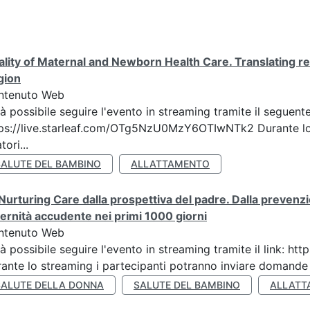
lity of Maternal and Newborn Health Care. Translating re
gion
ntenuto Web
à possibile seguire l'evento in streaming tramite il seguente
ps://live.starleaf.com/OTg5NzU0MzY6OTIwNTk2 Durante lo 
tori...
SALUTE DEL BAMBINO
ALLATTAMENTO
Nurturing Care dalla prospettiva del padre. Dalla prevenz
ernità accudente nei primi 1000 giorni
ntenuto Web
à possibile seguire l'evento in streaming tramite il link:
ante lo streaming i partecipanti potranno inviare domande ai
SALUTE DELLA DONNA
SALUTE DEL BAMBINO
ALLATT