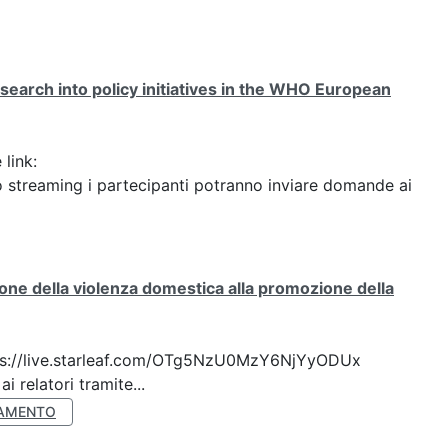
search into policy initiatives in the WHO European
 link:
streaming i partecipanti potranno inviare domande ai
ione della violenza domestica alla promozione della
 https://live.starleaf.com/OTg5NzU0MzY6NjYyODUx
 relatori tramite...
AMENTO