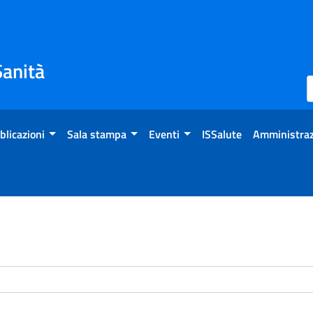
Sanità
blicazioni
Sala stampa
Eventi
ISSalute
Amministraz
enti