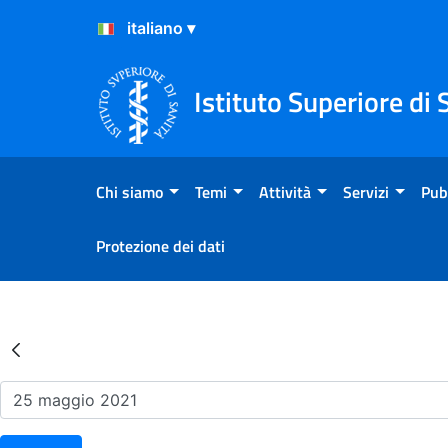
Salta al Contenuto
Salta al Footer
Istituto Superiore di 
Chi siamo
Temi
Attività
Servizi
Pub
Protezione dei dati
Risultati della Ricerca - Ev