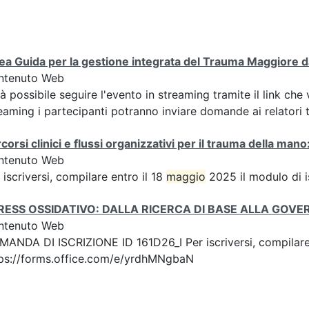
ea Guida per la gestione integrata del Trauma Maggiore dal
ntenuto Web
à possibile seguire l'evento in streaming tramite il link c
eaming i partecipanti potranno inviare domande ai relatori tra
corsi clinici e flussi organizzativi per il trauma della ma
ntenuto Web
 iscriversi, compilare entro il 18
maggio
2025 il modulo di i
RESS OSSIDATIVO: DALLA RICERCA DI BASE ALLA GOV
ntenuto Web
ANDA DI ISCRIZIONE ID 161D26_I Per iscriversi, compilare 
ps://forms.office.com/e/yrdhMNgbaN