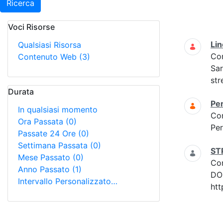
Ricerca
Voci Risorse
Ricerca
Lin
Qualsiasi Risorsa
Co
Contenuto Web
(3)
Sar
str
Durata
Per
In qualsiasi momento
Co
Ora Passata
(0)
Per
Passate 24 Ore
(0)
Settimana Passata
(0)
ST
Mese Passato
(0)
Co
Anno Passato
(1)
DOM
Intervallo Personalizzato…
htt