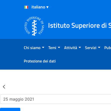
Salta al Contenuto
Salta al Footer
Istituto Superiore di 
Chi siamo
Temi
Attività
Servizi
Pub
Protezione dei dati
Risultati della Ricerca - Ev