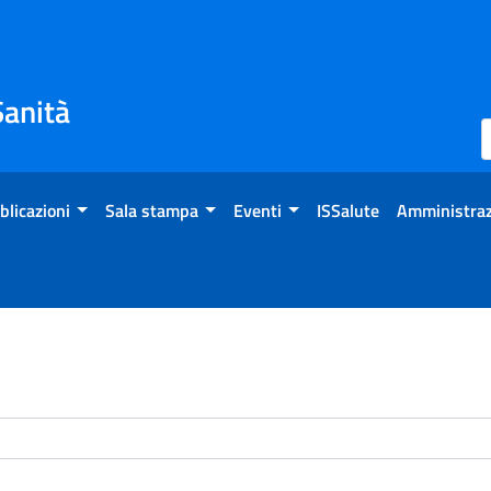
Sanità
blicazioni
Sala stampa
Eventi
ISSalute
Amministraz
enti