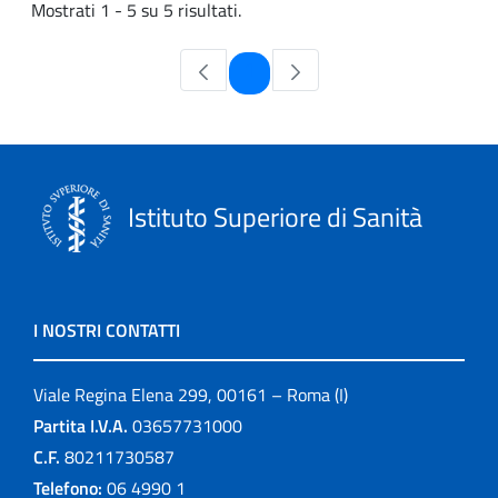
Mostrati 1 - 5 su 5 risultati.
Pagina
1
Istituto Superiore di Sanità
I NOSTRI CONTATTI
Viale Regina Elena 299, 00161 – Roma (I)
Partita I.V.A.
03657731000
C.F.
80211730587
Telefono:
06 4990 1