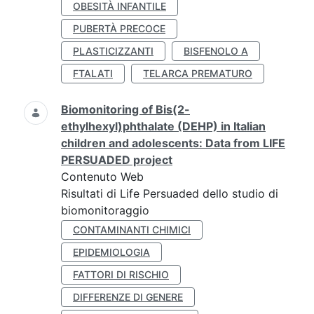
OBESITÀ INFANTILE
PUBERTÀ PRECOCE
PLASTICIZZANTI
BISFENOLO A
FTALATI
TELARCA PREMATURO
Biomonitoring of Bis(2-
ethylhexyl)phthalate (DEHP) in Italian
children and adolescents: Data from LIFE
PERSUADED project
Contenuto Web
Risultati di Life Persuaded dello studio di
biomonitoraggio
CONTAMINANTI CHIMICI
EPIDEMIOLOGIA
FATTORI DI RISCHIO
DIFFERENZE DI GENERE