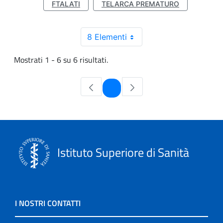
FTALATI
TELARCA PREMATURO
8 Elementi
Mostrati 1 - 6 su 6 risultati.
Pagina
1
Istituto Superiore di Sanità
I NOSTRI CONTATTI