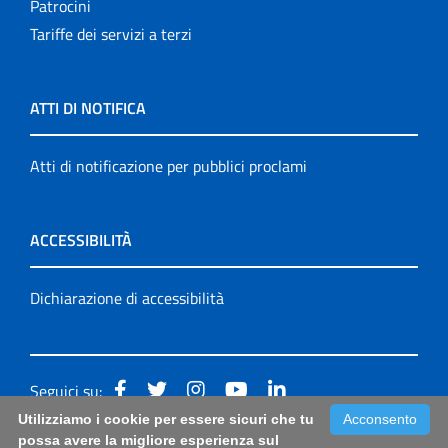
Patrocini
Tariffe dei servizi a terzi
ATTI DI NOTIFICA
Atti di notificazione per pubblici proclami
ACCESSIBILITÀ
Dichiarazione di accessibilità
Seguici su:
Utilizziamo i cookie per essere sicuri che tu
Acconsento
Accessibilità: form di segnalazione di prima istanza per
possa avere la migliore esperienza sul