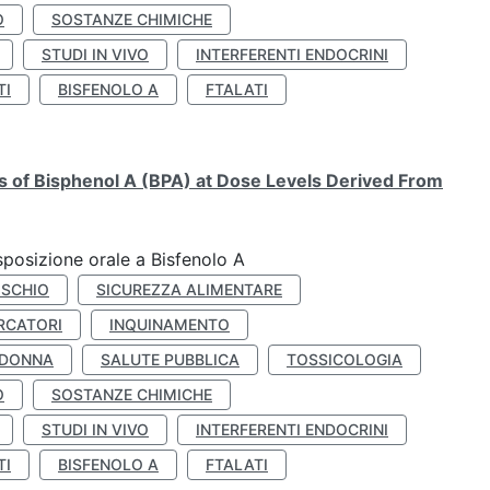
O
SOSTANZE CHIMICHE
STUDI IN VIVO
INTERFERENTI ENDOCRINI
TI
BISFENOLO A
FTALATI
ts of Bisphenol A (BPA) at Dose Levels Derived From
esposizione orale a Bisfenolo A
ISCHIO
SICUREZZA ALIMENTARE
RCATORI
INQUINAMENTO
 DONNA
SALUTE PUBBLICA
TOSSICOLOGIA
O
SOSTANZE CHIMICHE
STUDI IN VIVO
INTERFERENTI ENDOCRINI
TI
BISFENOLO A
FTALATI