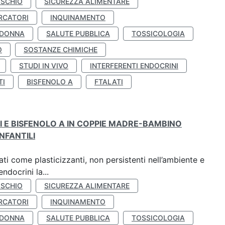
ISCHIO
SICUREZZA ALIMENTARE
RCATORI
INQUINAMENTO
 DONNA
SALUTE PUBBLICA
TOSSICOLOGIA
O
SOSTANZE CHIMICHE
STUDI IN VIVO
INTERFERENTI ENDOCRINI
TI
BISFENOLO A
FTALATI
TI E BISFENOLO A IN COPPIE MADRE-BAMBINO
NFANTILI
ti come plasticizzanti, non persistenti nell’ambiente e
ndocrini la...
ISCHIO
SICUREZZA ALIMENTARE
RCATORI
INQUINAMENTO
 DONNA
SALUTE PUBBLICA
TOSSICOLOGIA