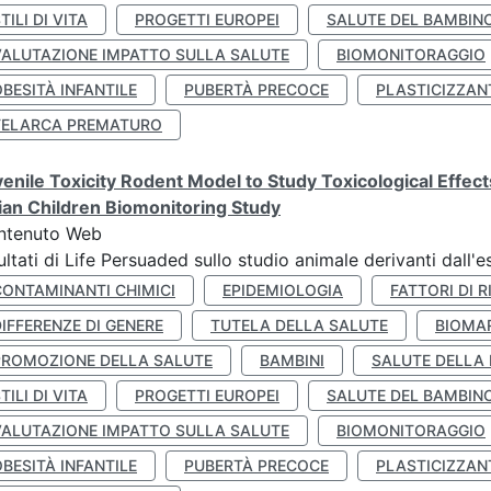
TILI DI VITA
PROGETTI EUROPEI
SALUTE DEL BAMBIN
VALUTAZIONE IMPATTO SULLA SALUTE
BIOMONITORAGGIO
BESITÀ INFANTILE
PUBERTÀ PRECOCE
PLASTICIZZAN
TELARCA PREMATURO
enile Toxicity Rodent Model to Study Toxicological Effec
lian Children Biomonitoring Study
ntenuto Web
ultati di Life Persuaded sullo studio animale derivanti dall'
CONTAMINANTI CHIMICI
EPIDEMIOLOGIA
FATTORI DI R
IFFERENZE DI GENERE
TUTELA DELLA SALUTE
BIOMA
PROMOZIONE DELLA SALUTE
BAMBINI
SALUTE DELLA
TILI DI VITA
PROGETTI EUROPEI
SALUTE DEL BAMBIN
VALUTAZIONE IMPATTO SULLA SALUTE
BIOMONITORAGGIO
BESITÀ INFANTILE
PUBERTÀ PRECOCE
PLASTICIZZAN