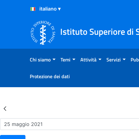
Salta al Contenuto
Salta al Footer
Istituto Superiore di 
Chi siamo
Temi
Attività
Servizi
Pub
Protezione dei dati
Risultati della Ricerca - Ev