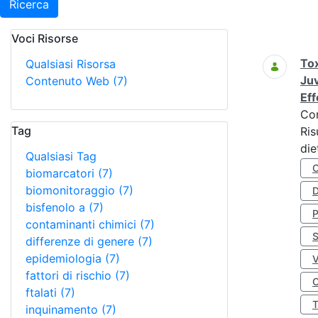
Ricerca
Voci Risorse
Ricerca
Tox
Qualsiasi Risorsa
Juv
Contenuto Web
(7)
Eff
Co
Tag
Ris
die
Qualsiasi Tag
biomarcatori
(7)
biomonitoraggio
(7)
D
bisfenolo a
(7)
contaminanti chimici
(7)
S
differenze di genere
(7)
epidemiologia
(7)
fattori di rischio
(7)
O
ftalati
(7)
inquinamento
(7)