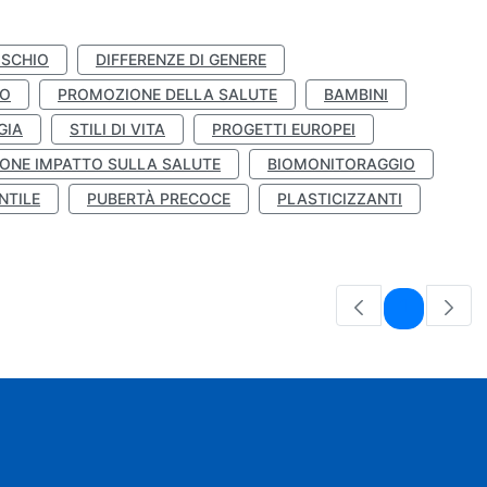
ISCHIO
DIFFERENZE DI GENERE
TO
PROMOZIONE DELLA SALUTE
BAMBINI
GIA
STILI DI VITA
PROGETTI EUROPEI
ONE IMPATTO SULLA SALUTE
BIOMONITORAGGIO
NTILE
PUBERTÀ PRECOCE
PLASTICIZZANTI
Pagina
1