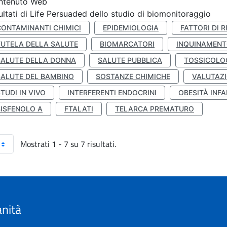
ntenuto Web
ultati di Life Persuaded dello studio di biomonitoraggio
CONTAMINANTI CHIMICI
EPIDEMIOLOGIA
FATTORI DI R
TUTELA DELLA SALUTE
BIOMARCATORI
INQUINAMEN
SALUTE DELLA DONNA
SALUTE PUBBLICA
TOSSICOLO
SALUTE DEL BAMBINO
SOSTANZE CHIMICHE
VALUTAZI
TUDI IN VIVO
INTERFERENTI ENDOCRINI
OBESITÀ INFA
BISFENOLO A
FTALATI
TELARCA PREMATURO
Mostrati 1 - 7 su 7 risultati.
anità