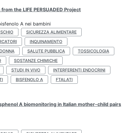
ta from the LIFE PERSUADED Project
bisfenolo A nei bambini
ISCHIO
SICUREZZA ALIMENTARE
RCATORI
INQUINAMENTO
 DONNA
SALUTE PUBBLICA
TOSSICOLOGIA
O
SOSTANZE CHIMICHE
STUDI IN VIVO
INTERFERENTI ENDOCRINI
TI
BISFENOLO A
FTALATI
henol A biomonitoring in Italian mother-child pairs