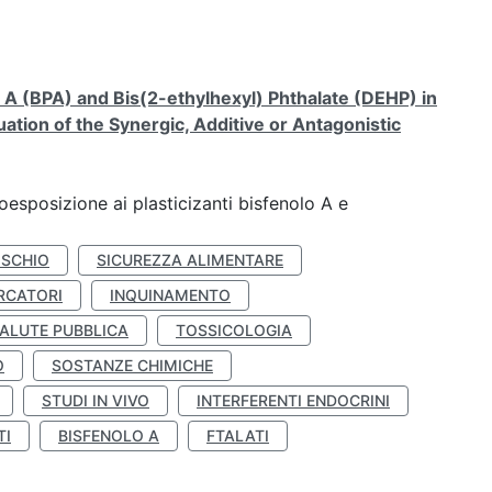
A (BPA) and Bis(2-ethylhexyl) Phthalate (DEHP) in
ation of the Synergic, Additive or Antagonistic
coesposizione ai plasticizanti bisfenolo A e
ISCHIO
SICUREZZA ALIMENTARE
RCATORI
INQUINAMENTO
ALUTE PUBBLICA
TOSSICOLOGIA
O
SOSTANZE CHIMICHE
STUDI IN VIVO
INTERFERENTI ENDOCRINI
TI
BISFENOLO A
FTALATI