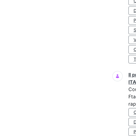
D
S
O
Il
IT
Co
Fta
rap
D