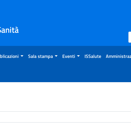
Sanità
blicazioni
Sala stampa
Eventi
ISSalute
Amministraz
enti