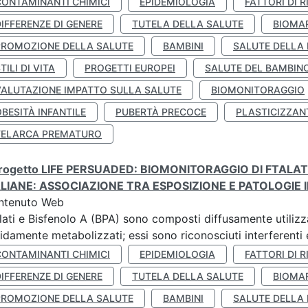
CONTAMINANTI CHIMICI
EPIDEMIOLOGIA
FATTORI DI R
IFFERENZE DI GENERE
TUTELA DELLA SALUTE
BIOMA
PROMOZIONE DELLA SALUTE
BAMBINI
SALUTE DELLA
TILI DI VITA
PROGETTI EUROPEI
SALUTE DEL BAMBIN
VALUTAZIONE IMPATTO SULLA SALUTE
BIOMONITORAGGIO
BESITÀ INFANTILE
PUBERTÀ PRECOCE
PLASTICIZZAN
TELARCA PREMATURO
 progetto LIFE PERSUADED: BIOMONITORAGGIO DI FTALA
ALIANE: ASSOCIAZIONE TRA ESPOSIZIONE E PATOLOGIE I
ntenuto Web
lati e Bisfenolo A (BPA) sono composti diffusamente utilizza
idamente metabolizzati; essi sono riconosciuti interferenti e
CONTAMINANTI CHIMICI
EPIDEMIOLOGIA
FATTORI DI R
IFFERENZE DI GENERE
TUTELA DELLA SALUTE
BIOMA
PROMOZIONE DELLA SALUTE
BAMBINI
SALUTE DELLA