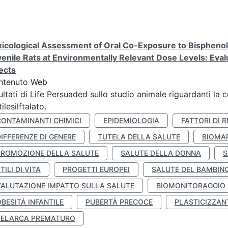
icological Assessment of Oral Co-Exposure to Bisphenol 
enile Rats at Environmentally Relevant Dose Levels: Evalu
ects
ntenuto Web
ultati di Life Persuaded sullo studio animale riguardanti la 
tilesilftalato.
CONTAMINANTI CHIMICI
EPIDEMIOLOGIA
FATTORI DI R
IFFERENZE DI GENERE
TUTELA DELLA SALUTE
BIOMA
PROMOZIONE DELLA SALUTE
SALUTE DELLA DONNA
S
TILI DI VITA
PROGETTI EUROPEI
SALUTE DEL BAMBIN
VALUTAZIONE IMPATTO SULLA SALUTE
BIOMONITORAGGIO
BESITÀ INFANTILE
PUBERTÀ PRECOCE
PLASTICIZZAN
TELARCA PREMATURO