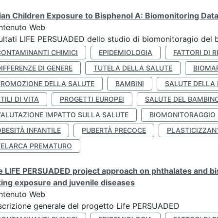
lian Children Exposure to Bisphenol A: Biomonitoring Da
ntenuto Web
ultati LIFE PERSUADED dello studio di biomonitoragio del 
CONTAMINANTI CHIMICI
EPIDEMIOLOGIA
FATTORI DI R
IFFERENZE DI GENERE
TUTELA DELLA SALUTE
BIOMA
PROMOZIONE DELLA SALUTE
BAMBINI
SALUTE DELLA
TILI DI VITA
PROGETTI EUROPEI
SALUTE DEL BAMBIN
VALUTAZIONE IMPATTO SULLA SALUTE
BIOMONITORAGGIO
BESITÀ INFANTILE
PUBERTÀ PRECOCE
PLASTICIZZAN
TELARCA PREMATURO
 LIFE PERSUADED project approach on phthalates and bisp
king exposure and juvenile diseases
ntenuto Web
crizione generale del progetto Life PERSUADED