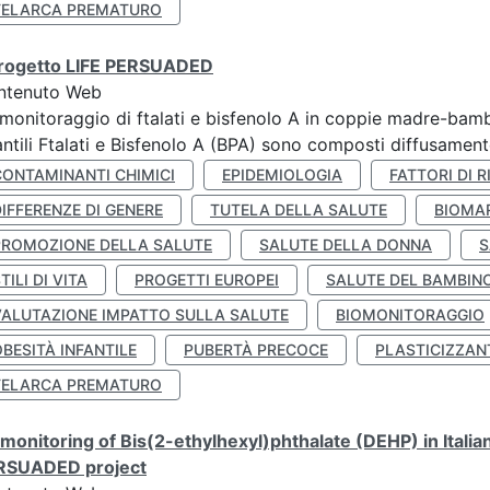
TELARCA PREMATURO
 progetto LIFE PERSUADED
ntenuto Web
monitoraggio di ftalati e bisfenolo A in coppie madre-bamb
antili Ftalati e Bisfenolo A (BPA) sono composti diffusamente 
CONTAMINANTI CHIMICI
EPIDEMIOLOGIA
FATTORI DI R
IFFERENZE DI GENERE
TUTELA DELLA SALUTE
BIOMA
PROMOZIONE DELLA SALUTE
SALUTE DELLA DONNA
S
TILI DI VITA
PROGETTI EUROPEI
SALUTE DEL BAMBIN
VALUTAZIONE IMPATTO SULLA SALUTE
BIOMONITORAGGIO
BESITÀ INFANTILE
PUBERTÀ PRECOCE
PLASTICIZZAN
TELARCA PREMATURO
monitoring of Bis(2-ethylhexyl)phthalate (DEHP) in Italia
RSUADED project