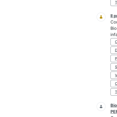
Il
Co
Bio
inf
D
S
O
Bio
PE