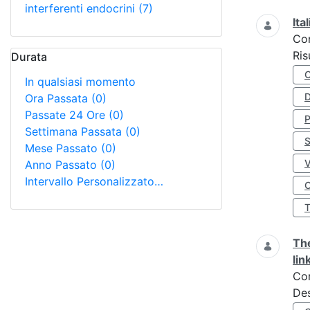
interferenti endocrini
(7)
Ita
Co
Ris
Durata
In qualsiasi momento
D
Ora Passata
(0)
Passate 24 Ore
(0)
Settimana Passata
(0)
S
Mese Passato
(0)
Anno Passato
(0)
Intervallo Personalizzato…
O
The
lin
Co
Des