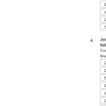
S
O
Juv
Ita
Co
Ris
D
S
O