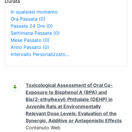
Durata
In qualsiasi momento
Ora Passata
(0)
Passate 24 Ore
(0)
Settimana Passata
(0)
Mese Passato
(0)
Anno Passato
(0)
Intervallo Personalizzato…
Ricerca
Toxicological Assessment of Oral Co-
Exposure to Bisphenol A (BPA) and
Bis(2-ethylhexyl) Phthalate (DEHP) in
Juvenile Rats at Environmentally
Relevant Dose Levels: Evaluation of the
Synergic, Additive or Antagonistic Effects
Contenuto Web