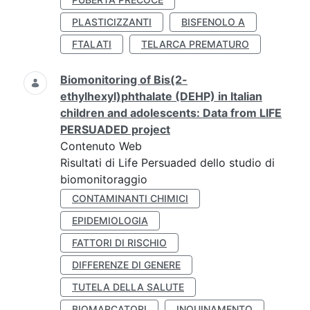
PLASTICIZZANTI
BISFENOLO A
FTALATI
TELARCA PREMATURO
Biomonitoring of Bis(2-
ethylhexyl)phthalate (DEHP) in Italian
children and adolescents: Data from LIFE
PERSUADED project
Contenuto Web
Risultati di Life Persuaded dello studio di
biomonitoraggio
CONTAMINANTI CHIMICI
EPIDEMIOLOGIA
FATTORI DI RISCHIO
DIFFERENZE DI GENERE
TUTELA DELLA SALUTE
BIOMARCATORI
INQUINAMENTO