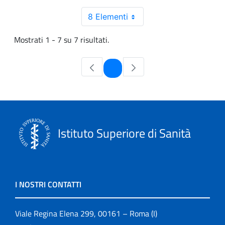
8 Elementi
Mostrati 1 - 7 su 7 risultati.
Pagina
1
Istituto Superiore di Sanità
I NOSTRI CONTATTI
Viale Regina Elena 299, 00161 – Roma (I)