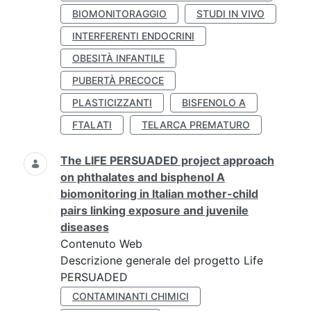
BIOMONITORAGGIO
STUDI IN VIVO
INTERFERENTI ENDOCRINI
OBESITÀ INFANTILE
PUBERTÀ PRECOCE
PLASTICIZZANTI
BISFENOLO A
FTALATI
TELARCA PREMATURO
The LIFE PERSUADED project approach
on phthalates and bisphenol A
biomonitoring in Italian mother-child
pairs linking exposure and juvenile
diseases
Contenuto Web
Descrizione generale del progetto Life
PERSUADED
CONTAMINANTI CHIMICI