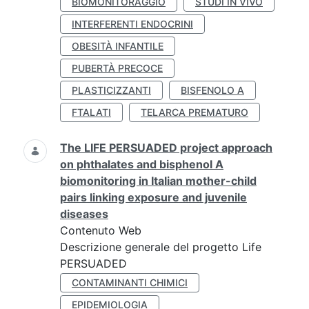
BIOMONITORAGGIO
STUDI IN VIVO
INTERFERENTI ENDOCRINI
OBESITÀ INFANTILE
PUBERTÀ PRECOCE
PLASTICIZZANTI
BISFENOLO A
FTALATI
TELARCA PREMATURO
The LIFE PERSUADED project approach
on phthalates and bisphenol A
biomonitoring in Italian mother-child
pairs linking exposure and juvenile
diseases
Contenuto Web
Descrizione generale del progetto Life
PERSUADED
CONTAMINANTI CHIMICI
EPIDEMIOLOGIA