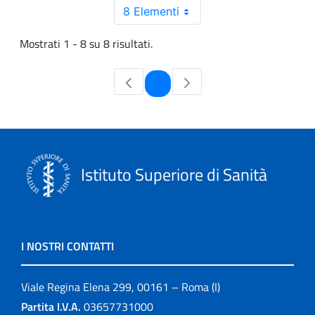
8 Elementi
Mostrati 1 - 8 su 8 risultati.
Pagina
1
Istituto Superiore di Sanità
I NOSTRI CONTATTI
Viale Regina Elena 299, 00161 – Roma (I)
Partita I.V.A.
03657731000