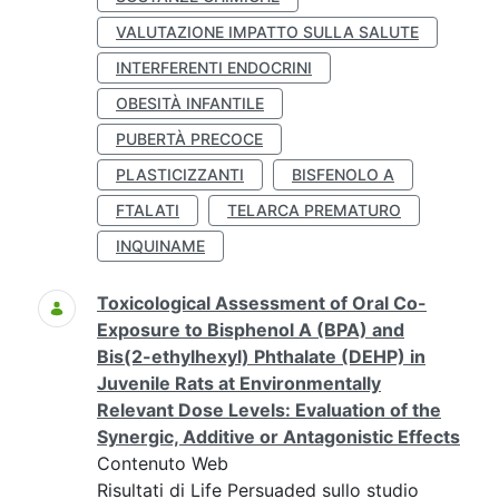
VALUTAZIONE IMPATTO SULLA SALUTE
INTERFERENTI ENDOCRINI
OBESITÀ INFANTILE
PUBERTÀ PRECOCE
PLASTICIZZANTI
BISFENOLO A
FTALATI
TELARCA PREMATURO
INQUINAME
Toxicological Assessment of Oral Co-
Exposure to Bisphenol A (BPA) and
Bis(2-ethylhexyl) Phthalate (DEHP) in
Juvenile Rats at Environmentally
Relevant Dose Levels: Evaluation of the
Synergic, Additive or Antagonistic Effects
Contenuto Web
Risultati di Life Persuaded sullo studio