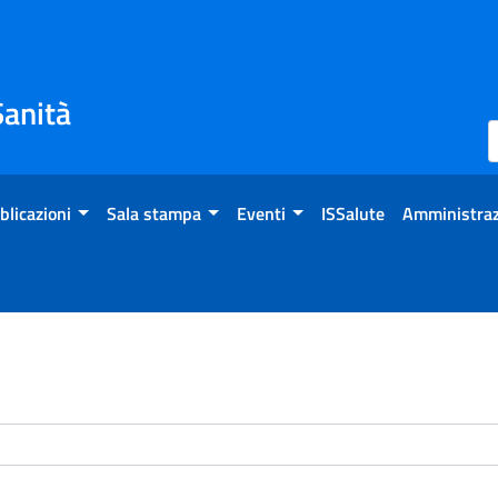
Sanità
blicazioni
Sala stampa
Eventi
ISSalute
Amministraz
enti