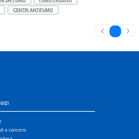
CENTRI ANTIFUMO
Pagina
1
VIZI
e
di e concorsi
ioteca