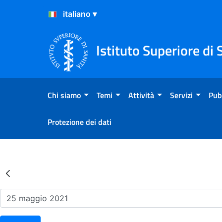
Salta al Contenuto
Salta al Footer
Istituto Superiore di 
Chi siamo
Temi
Attività
Servizi
Pub
Protezione dei dati
Risultati della Ricerca - Ev