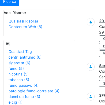
Ricerca
Voci Risorse
Ricerca
29
Qualsiasi Risorsa
Co
Contenuto Web
(6)
29
Tag
Qualsiasi Tag
centri antifumo
(6)
sigaretta
(6)
Ser
fumo
(5)
Co
nicotina
(5)
Ser
tabacco
(5)
fumo passivo
(4)
patologie fumo-correlate
(4)
SF
danni da fumo
(3)
Co
e cig
(1)