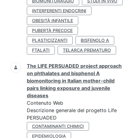
BIOMONITORAGGIO
STUDI IN VIVO
INTERFERENTI ENDOCRINI
OBESITÀ INFANTILE
PUBERTÀ PRECOCE
PLASTICIZZANTI
BISFENOLO A
FTALATI
TELARCA PREMATURO
The LIFE PERSUADED project approach
on phthalates and bisphenol A
biomonitoring in Italian mother-child
pairs linking exposure and juvenile
diseases
Contenuto Web
Descrizione generale del progetto Life
PERSUADED
CONTAMINANTI CHIMICI
EPIDEMIOLOGIA