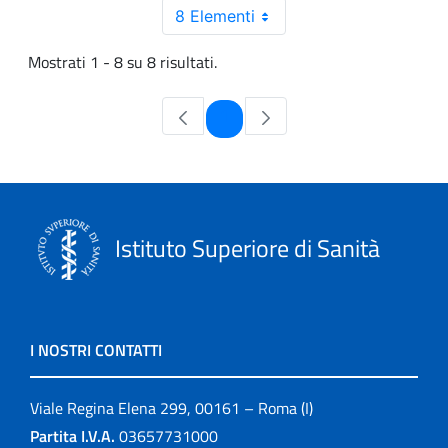
8 Elementi
Mostrati 1 - 8 su 8 risultati.
Pagina
1
Istituto Superiore di Sanità
I NOSTRI CONTATTI
Viale Regina Elena 299, 00161 – Roma (I)
Partita I.V.A.
03657731000