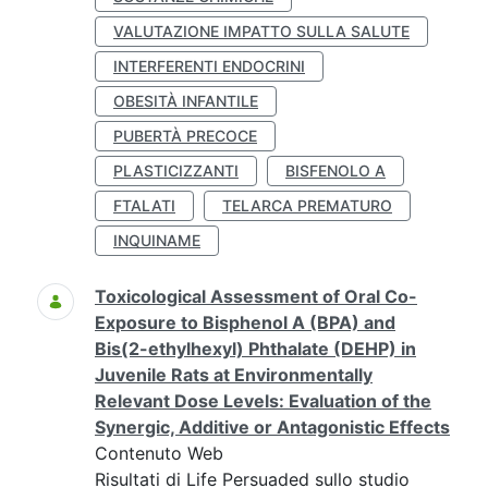
VALUTAZIONE IMPATTO SULLA SALUTE
INTERFERENTI ENDOCRINI
OBESITÀ INFANTILE
PUBERTÀ PRECOCE
PLASTICIZZANTI
BISFENOLO A
FTALATI
TELARCA PREMATURO
INQUINAME
Toxicological Assessment of Oral Co-
Exposure to Bisphenol A (BPA) and
Bis(2-ethylhexyl) Phthalate (DEHP) in
Juvenile Rats at Environmentally
Relevant Dose Levels: Evaluation of the
Synergic, Additive or Antagonistic Effects
Contenuto Web
Risultati di Life Persuaded sullo studio