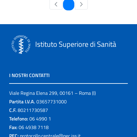
Pagina
1
Istituto Superiore di Sanità
I NOSTRI CONTATTI
Viale Regina Elena 299, 00161 – Roma (I)
Partita I.V.A.
03657731000
C.F.
80211730587
Telefono:
06 4990 1
Fax:
06 4938 7118
PEC:
protocollo.centrale@pec.iss.it