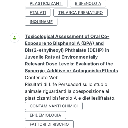
PLASTICIZZANTI
BISFENOLO A
FTALATI
TELARCA PREMATURO
INQUINAME
Toxicological Assessment of Oral Co-
Exposure to Bisphenol A (BPA) and
Bis(2-ethylhexyl) Phthalate (DEHP) in
Juvenile Rats at Environmentally
Relevant Dose Levels: Evaluation of the
Synergic, Additive or Antagonistic Effects
Contenuto Web
Risultati di Life Persuaded sullo studio
animale riguardanti la coesposizione ai
plasticizanti bisfenolo A e dietilesilftalato.
CONTAMINANTI CHIMICI
EPIDEMIOLOGIA
FATTORI DI RISCHIO