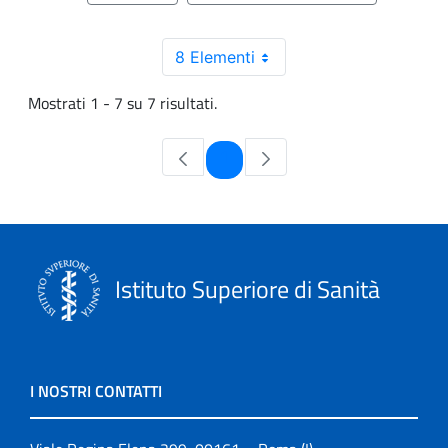
8 Elementi
Mostrati 1 - 7 su 7 risultati.
Pagina
1
Istituto Superiore di Sanità
I NOSTRI CONTATTI