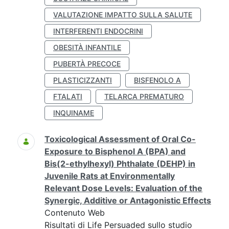
VALUTAZIONE IMPATTO SULLA SALUTE
INTERFERENTI ENDOCRINI
OBESITÀ INFANTILE
PUBERTÀ PRECOCE
PLASTICIZZANTI
BISFENOLO A
FTALATI
TELARCA PREMATURO
INQUINAME
Toxicological Assessment of Oral Co-
Exposure to Bisphenol A (BPA) and
Bis(2-ethylhexyl) Phthalate (DEHP) in
Juvenile Rats at Environmentally
Relevant Dose Levels: Evaluation of the
Synergic, Additive or Antagonistic Effects
Contenuto Web
Risultati di Life Persuaded sullo studio