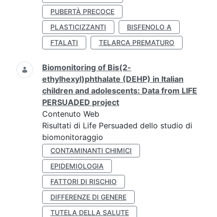
PUBERTÀ PRECOCE
PLASTICIZZANTI
BISFENOLO A
FTALATI
TELARCA PREMATURO
Biomonitoring of Bis(2-
ethylhexyl)phthalate (DEHP) in Italian
children and adolescents: Data from LIFE
PERSUADED project
Contenuto Web
Risultati di Life Persuaded dello studio di
biomonitoraggio
CONTAMINANTI CHIMICI
EPIDEMIOLOGIA
FATTORI DI RISCHIO
DIFFERENZE DI GENERE
TUTELA DELLA SALUTE