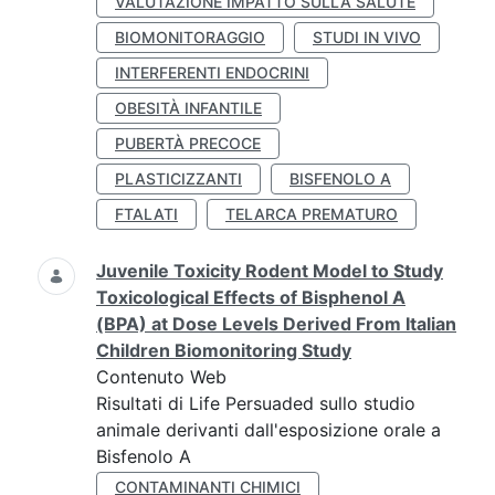
VALUTAZIONE IMPATTO SULLA SALUTE
BIOMONITORAGGIO
STUDI IN VIVO
INTERFERENTI ENDOCRINI
OBESITÀ INFANTILE
PUBERTÀ PRECOCE
PLASTICIZZANTI
BISFENOLO A
FTALATI
TELARCA PREMATURO
Juvenile Toxicity Rodent Model to Study
Toxicological Effects of Bisphenol A
(BPA) at Dose Levels Derived From Italian
Children Biomonitoring Study
Contenuto Web
Risultati di Life Persuaded sullo studio
animale derivanti dall'esposizione orale a
Bisfenolo A
CONTAMINANTI CHIMICI