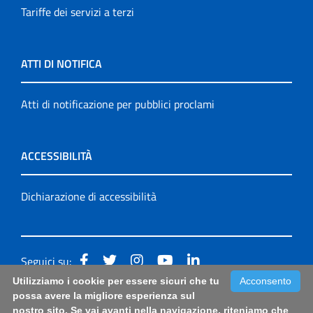
Tariffe dei servizi a terzi
ATTI DI NOTIFICA
Atti di notificazione per pubblici proclami
ACCESSIBILITÀ
Dichiarazione di accessibilità
Seguici su:
Utilizziamo i cookie per essere sicuri che tu
Acconsento
Accessibilità: form di segnalazione di prima istanza per
possa avere la migliore esperienza sul
nostro sito. Se vai avanti nella navigazione, riteniamo che