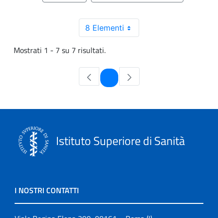
8 Elementi
Mostrati 1 - 7 su 7 risultati.
Pagina
1
Istituto Superiore di Sanità
I NOSTRI CONTATTI