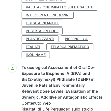
VALUTAZIONE IMPATTO SULLA SALUTE
INTERFERENTI ENDOCRINI
OBESITÀ INFANTILE
PUBERTÀ PRECOCE
PLASTICIZZANTI
BISFENOLO A
FTALATI
TELARCA PREMATURO
INQUINAME
Toxicological Assessment of Oral Co-
Exposure to Bisphenol A (BPA) and
Bis(2-ethylhexyl) Phthalate (DEHP) in
Juvenile Rats at Environmentally
Relevant Dose Levels: Evaluation of the
Synergic, Additive or Antagonistic Effects
Contenuto Web
Risultati di Life Persuaded sullo studio