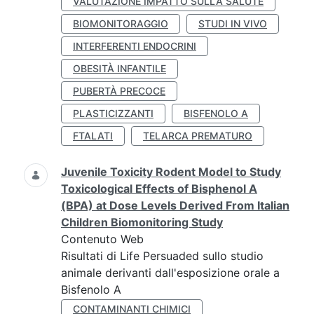
VALUTAZIONE IMPATTO SULLA SALUTE
BIOMONITORAGGIO
STUDI IN VIVO
INTERFERENTI ENDOCRINI
OBESITÀ INFANTILE
PUBERTÀ PRECOCE
PLASTICIZZANTI
BISFENOLO A
FTALATI
TELARCA PREMATURO
Juvenile Toxicity Rodent Model to Study
Toxicological Effects of Bisphenol A
(BPA) at Dose Levels Derived From Italian
Children Biomonitoring Study
Contenuto Web
Risultati di Life Persuaded sullo studio
animale derivanti dall'esposizione orale a
Bisfenolo A
CONTAMINANTI CHIMICI