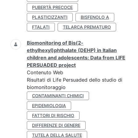
PUBERTÀ PRECOCE
PLASTICIZZANTI
BISFENOLO A
FTALATI
TELARCA PREMATURO
Biomonitoring of Bis(2-
ethylhexyl)phthalate (DEHP) in Italian
children and adolescents: Data from LIFE
PERSUADED project
Contenuto Web
Risultati di Life Persuaded dello studio di
biomonitoraggio
CONTAMINANTI CHIMICI
EPIDEMIOLOGIA
FATTORI DI RISCHIO
DIFFERENZE DI GENERE
TUTELA DELLA SALUTE