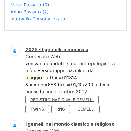
Mese Passato
(0)
Anno Passato
(2)
Intervallo Personalizzato…
Ricerca
2025 - I gemelli in medicina
Contenuto Web
venivano condotti studi antropologici sui
più diversi gruppi razziali e, dal
maggio
...idDoc=611314
&numres=66&dtres=01/10/200; ultima
consultazione ottobre 2007....
REGISTRO NAZIONALE GEMELLI
TWINS
RNG
GEMELLI
I gemelli nel mondo classico e religioso