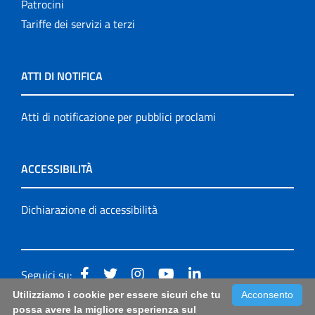
Patrocini
Tariffe dei servizi a terzi
ATTI DI NOTIFICA
Atti di notificazione per pubblici proclami
ACCESSIBILITÀ
Dichiarazione di accessibilità
Seguici su:
Utilizziamo i cookie per essere sicuri che tu
Acconsento
Accessibilità: form di segnalazione di prima istanza per
possa avere la migliore esperienza sul