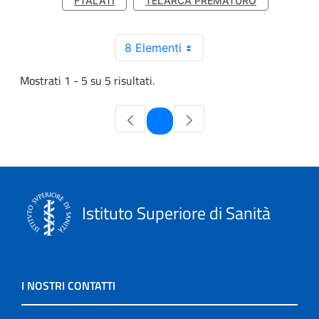
FTALATI
TELARCA PREMATURO
8 Elementi
Mostrati 1 - 5 su 5 risultati.
Pagina
1
Istituto Superiore di Sanità
I NOSTRI CONTATTI