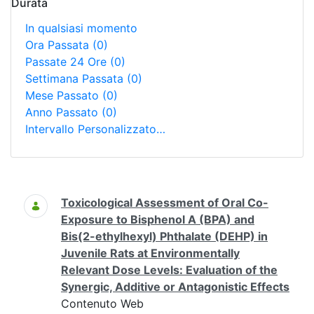
Durata
In qualsiasi momento
Ora Passata
(0)
Passate 24 Ore
(0)
Settimana Passata
(0)
Mese Passato
(0)
Anno Passato
(0)
Intervallo Personalizzato…
Ricerca
Toxicological Assessment of Oral Co-
Exposure to Bisphenol A (BPA) and
Bis(2-ethylhexyl) Phthalate (DEHP) in
Juvenile Rats at Environmentally
Relevant Dose Levels: Evaluation of the
Synergic, Additive or Antagonistic Effects
Contenuto Web