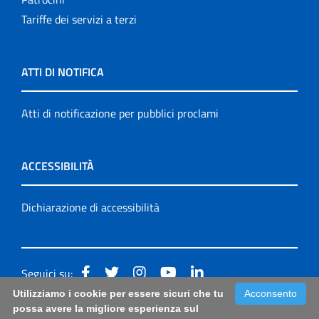
Tariffe dei servizi a terzi
ATTI DI NOTIFICA
Atti di notificazione per pubblici proclami
ACCESSIBILITÀ
Dichiarazione di accessibilità
Seguici su:
Utilizziamo i cookie per essere sicuri che tu
Acconsento
Accessibilità: form di segnalazione di prima istanza per
possa avere la migliore esperienza sul