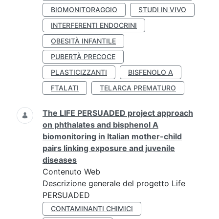
BIOMONITORAGGIO
STUDI IN VIVO
INTERFERENTI ENDOCRINI
OBESITÀ INFANTILE
PUBERTÀ PRECOCE
PLASTICIZZANTI
BISFENOLO A
FTALATI
TELARCA PREMATURO
The LIFE PERSUADED project approach
on phthalates and bisphenol A
biomonitoring in Italian mother-child
pairs linking exposure and juvenile
diseases
Contenuto Web
Descrizione generale del progetto Life
PERSUADED
CONTAMINANTI CHIMICI