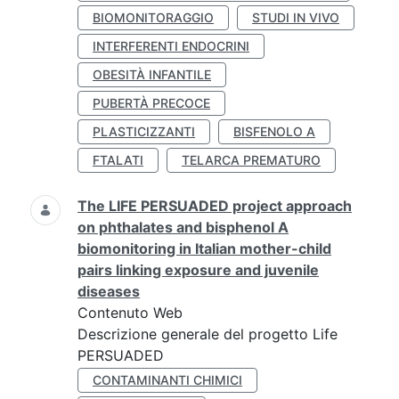
BIOMONITORAGGIO
STUDI IN VIVO
INTERFERENTI ENDOCRINI
OBESITÀ INFANTILE
PUBERTÀ PRECOCE
PLASTICIZZANTI
BISFENOLO A
FTALATI
TELARCA PREMATURO
The LIFE PERSUADED project approach
on phthalates and bisphenol A
biomonitoring in Italian mother-child
pairs linking exposure and juvenile
diseases
Contenuto Web
Descrizione generale del progetto Life
PERSUADED
CONTAMINANTI CHIMICI