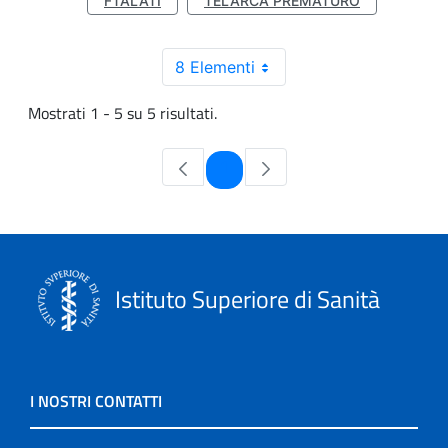
FTALATI
TELARCA PREMATURO
8 Elementi
Mostrati 1 - 5 su 5 risultati.
Pagina
1
Istituto Superiore di Sanità
I NOSTRI CONTATTI