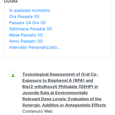
Durata
In qualsiasi momento
Ora Passata
(0)
Passate 24 Ore
(0)
Settimana Passata
(0)
Mese Passato
(0)
Anno Passato
(0)
Intervallo Personalizzato…
Ricerca
Toxicological Assessment of Oral Co-
Exposure to Bisphenol A (BPA) and
Bis(2-ethylhexyl) Phthalate (DEHP) in
Juvenile Rats at Environmentally
Relevant Dose Levels: Evaluation of the
Synergic, Additive or Antagonistic Effects
Contenuto Web