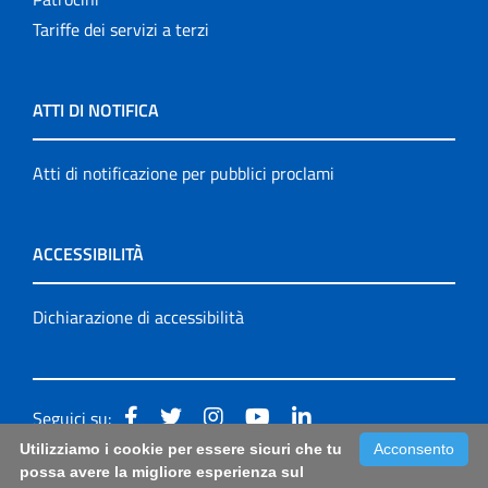
Tariffe dei servizi a terzi
ATTI DI NOTIFICA
Atti di notificazione per pubblici proclami
ACCESSIBILITÀ
Dichiarazione di accessibilità
Seguici su:
Utilizziamo i cookie per essere sicuri che tu
Acconsento
Accessibilità: form di segnalazione di prima istanza per
possa avere la migliore esperienza sul