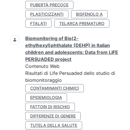
PUBERTÀ PRECOCE
PLASTICIZZANTI
BISFENOLO A
FTALATI
TELARCA PREMATURO
Biomonitoring of Bis(2-
ethylhexyl)phthalate (DEHP) in Italian
children and adolescents: Data from LIFE
PERSUADED project
Contenuto Web
Risultati di Life Persuaded dello studio di
biomonitoraggio
CONTAMINANTI CHIMICI
EPIDEMIOLOGIA
FATTORI DI RISCHIO
DIFFERENZE DI GENERE
TUTELA DELLA SALUTE