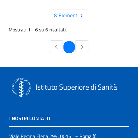
8 Elementi
Mostrati 1 - 6 su 6 risultati.
Pagina
1
Istituto Superiore di Sanità
I NOSTRI CONTATTI
Viale Regina Elena 299, 00161 – Roma (I)