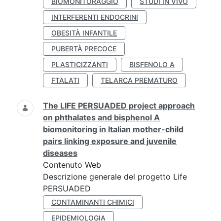
BIOMONITORAGGIO
STUDI IN VIVO
INTERFERENTI ENDOCRINI
OBESITÀ INFANTILE
PUBERTÀ PRECOCE
PLASTICIZZANTI
BISFENOLO A
FTALATI
TELARCA PREMATURO
The LIFE PERSUADED project approach
on phthalates and bisphenol A
biomonitoring in Italian mother-child
pairs linking exposure and juvenile
diseases
Contenuto Web
Descrizione generale del progetto Life
PERSUADED
CONTAMINANTI CHIMICI
EPIDEMIOLOGIA