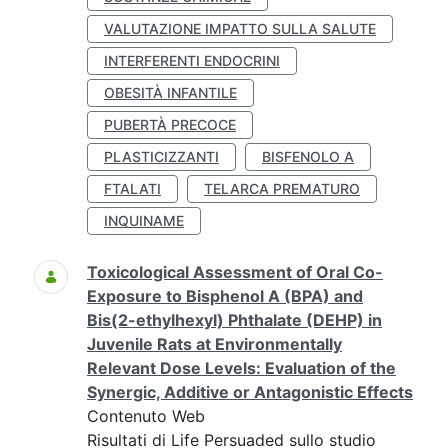
VALUTAZIONE IMPATTO SULLA SALUTE
INTERFERENTI ENDOCRINI
OBESITÀ INFANTILE
PUBERTÀ PRECOCE
PLASTICIZZANTI
BISFENOLO A
FTALATI
TELARCA PREMATURO
INQUINAME
Toxicological Assessment of Oral Co-
Exposure to Bisphenol A (BPA) and
Bis(2-ethylhexyl) Phthalate (DEHP) in
Juvenile Rats at Environmentally
Relevant Dose Levels: Evaluation of the
Synergic, Additive or Antagonistic Effects
Contenuto Web
Risultati di Life Persuaded sullo studio