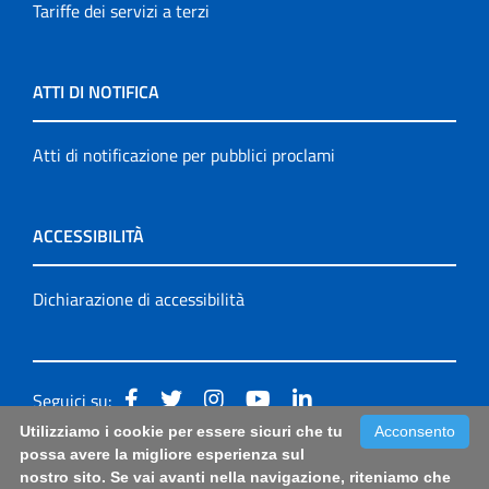
Tariffe dei servizi a terzi
ATTI DI NOTIFICA
Atti di notificazione per pubblici proclami
ACCESSIBILITÀ
Dichiarazione di accessibilità
Seguici su:
Utilizziamo i cookie per essere sicuri che tu
Acconsento
Accessibilità: form di segnalazione di prima istanza per
possa avere la migliore esperienza sul
nostro sito. Se vai avanti nella navigazione, riteniamo che
questa pagina
|
Note Legali
|
Sitemap