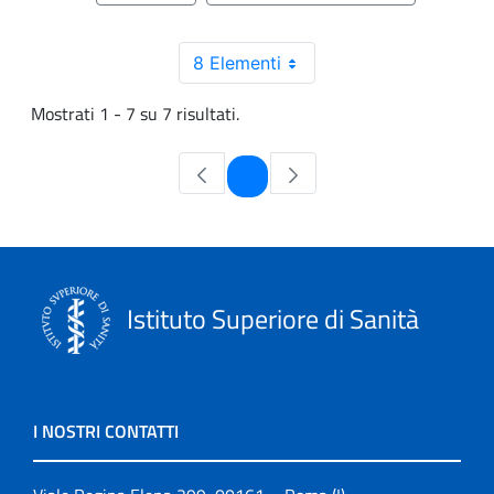
8 Elementi
Mostrati 1 - 7 su 7 risultati.
Pagina
1
Istituto Superiore di Sanità
I NOSTRI CONTATTI