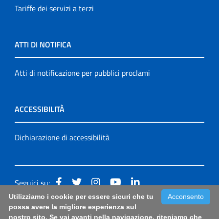
Tariffe dei servizi a terzi
ATTI DI NOTIFICA
Atti di notificazione per pubblici proclami
ACCESSIBILITÀ
Dichiarazione di accessibilità
Seguici su:
Utilizziamo i cookie per essere sicuri che tu
Acconsento
Accessibilità: form di segnalazione di prima istanza per
possa avere la migliore esperienza sul
nostro sito. Se vai avanti nella navigazione, riteniamo che