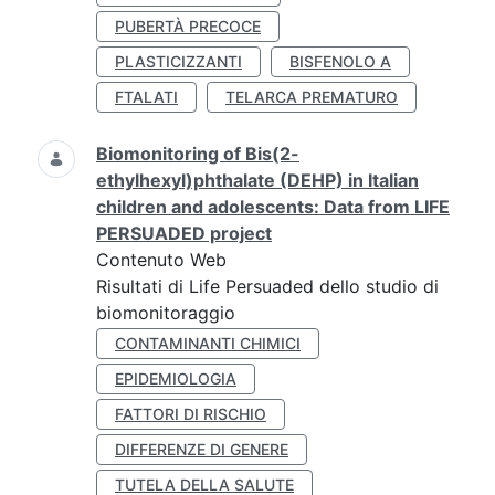
PUBERTÀ PRECOCE
PLASTICIZZANTI
BISFENOLO A
FTALATI
TELARCA PREMATURO
Biomonitoring of Bis(2-
ethylhexyl)phthalate (DEHP) in Italian
children and adolescents: Data from LIFE
PERSUADED project
Contenuto Web
Risultati di Life Persuaded dello studio di
biomonitoraggio
CONTAMINANTI CHIMICI
EPIDEMIOLOGIA
FATTORI DI RISCHIO
DIFFERENZE DI GENERE
TUTELA DELLA SALUTE