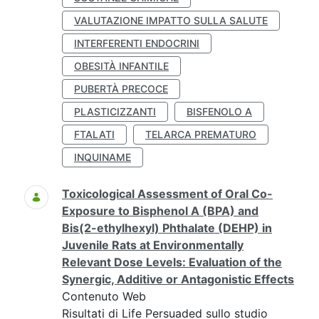
VALUTAZIONE IMPATTO SULLA SALUTE
INTERFERENTI ENDOCRINI
OBESITÀ INFANTILE
PUBERTÀ PRECOCE
PLASTICIZZANTI
BISFENOLO A
FTALATI
TELARCA PREMATURO
INQUINAME
Toxicological Assessment of Oral Co-
Exposure to Bisphenol A (BPA) and
Bis(2-ethylhexyl) Phthalate (DEHP) in
Juvenile Rats at Environmentally
Relevant Dose Levels: Evaluation of the
Synergic, Additive or Antagonistic Effects
Contenuto Web
Risultati di Life Persuaded sullo studio