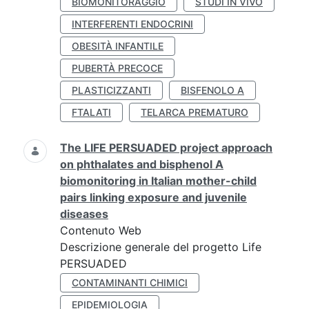
BIOMONITORAGGIO
STUDI IN VIVO
INTERFERENTI ENDOCRINI
OBESITÀ INFANTILE
PUBERTÀ PRECOCE
PLASTICIZZANTI
BISFENOLO A
FTALATI
TELARCA PREMATURO
The LIFE PERSUADED project approach
on phthalates and bisphenol A
biomonitoring in Italian mother-child
pairs linking exposure and juvenile
diseases
Contenuto Web
Descrizione generale del progetto Life
PERSUADED
CONTAMINANTI CHIMICI
EPIDEMIOLOGIA