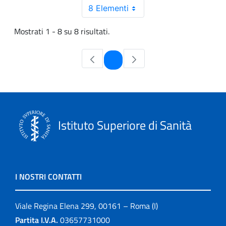
8 Elementi
Mostrati 1 - 8 su 8 risultati.
Pagina
1
Istituto Superiore di Sanità
I NOSTRI CONTATTI
Viale Regina Elena 299, 00161 – Roma (I)
Partita I.V.A.
03657731000