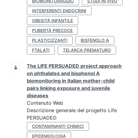
BIOMONITORAGGIO
STUDI IN VIVO
INTERFERENTI ENDOCRINI
OBESITÀ INFANTILE
PUBERTÀ PRECOCE
PLASTICIZZANTI
BISFENOLO A
FTALATI
TELARCA PREMATURO
The LIFE PERSUADED project approach
on phthalates and bisphenol A
biomonitoring in Italian mother-child
pairs linking exposure and juvenile
diseases
Contenuto Web
Descrizione generale del progetto Life
PERSUADED
CONTAMINANTI CHIMICI
EPIDEMIOLOGIA