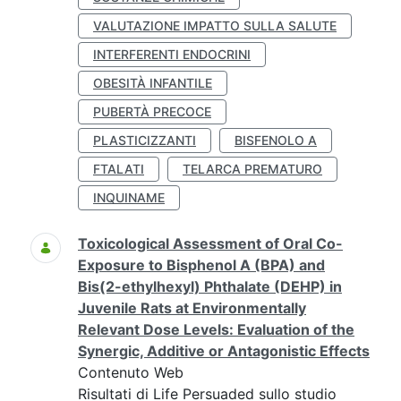
VALUTAZIONE IMPATTO SULLA SALUTE
INTERFERENTI ENDOCRINI
OBESITÀ INFANTILE
PUBERTÀ PRECOCE
PLASTICIZZANTI
BISFENOLO A
FTALATI
TELARCA PREMATURO
INQUINAME
Toxicological Assessment of Oral Co-
Exposure to Bisphenol A (BPA) and
Bis(2-ethylhexyl) Phthalate (DEHP) in
Juvenile Rats at Environmentally
Relevant Dose Levels: Evaluation of the
Synergic, Additive or Antagonistic Effects
Contenuto Web
Risultati di Life Persuaded sullo studio